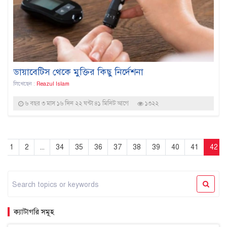
ডায়াবেটিস থেকে মুক্তির কিছু নির্দেশনা
লিখেছেন :
Reazul Islam
৬ বছর ৩ মাস ১৬ দিন ২২ ঘন্টা ৪১ মিনিট আগে
১৩২২
1
2
...
34
35
36
37
38
39
40
41
42
ক্যাটাগরি সমূহ