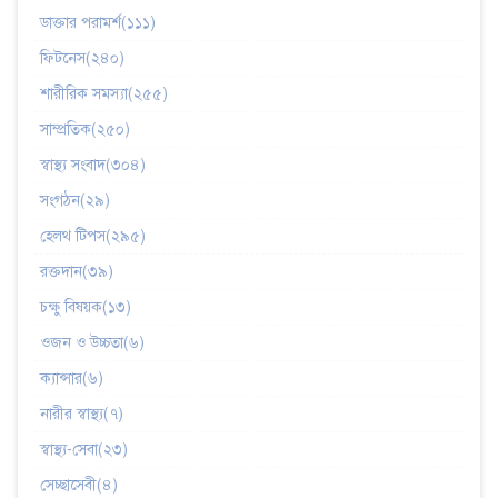
ডাক্তার পরামর্শ(১১১)
ফিটনেস(২৪০)
শারীরিক সমস্যা(২৫৫)
সাম্প্রতিক(২৫০)
স্বাস্থ্য সংবাদ(৩০৪)
সংগঠন(২৯)
হেলথ টিপস(২৯৫)
রক্তদান(৩৯)
চক্ষু বিষয়ক(১৩)
ওজন ও উচ্চতা(৬)
ক্যান্সার(৬)
নারীর স্বাস্থ্য(৭)
স্বাস্থ্য-সেবা(২৩)
সেচ্ছাসেবী(৪)