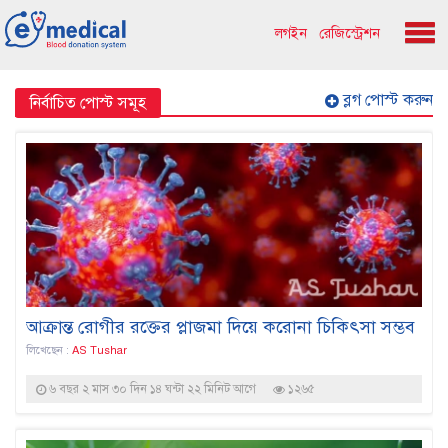
লগইন
রেজিস্ট্রেশন
ব্লগ পোস্ট করুন
নির্বাচিত পোস্ট সমূহ
আক্রান্ত রোগীর রক্তের প্লাজমা দিয়ে করোনা চিকিৎসা সম্ভব
লিখেছেন :
AS Tushar
৬ বছর ২ মাস ৩০ দিন ১৪ ঘন্টা ২২ মিনিট আগে
১২৬৫