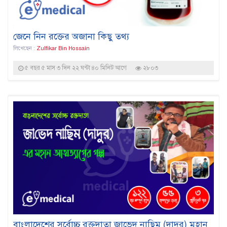
জেনে নিন রক্তের অজানা কিছু তথ্য
লিখেছেন :
Zulfikar Bin Hossain
৫ বছর ৫ মাস ৩ দিন ২২ ঘন্টা ৪০ মিনিট আগে
২৮০৩
বাংলাদেশের সর্বোচ্চ রক্তদাতা জাভেদ নাছিম (দাদুর) মহান