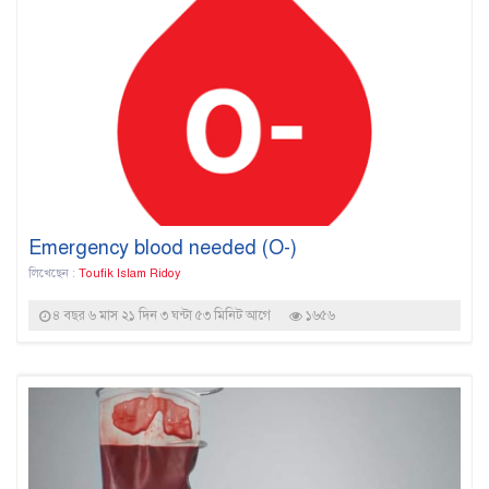
Emergency blood needed (O-)
লিখেছেন :
Toufik Islam Ridoy
৪ বছর ৬ মাস ২১ দিন ৩ ঘন্টা ৫৩ মিনিট আগে
১৬৫৬