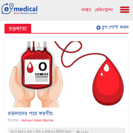
লগইন
রেজিস্ট্রেশন
ব্লগ পোস্ট করুন
রক্তদাতা
রক্তদানের পরে করণীয়
লিখেছেন :
Ashiqul Islam Manna
৩ বছর ৪ মাস ১ দিন ৬ ঘন্টা ৪৬ মিনিট আগে
১১৯৬