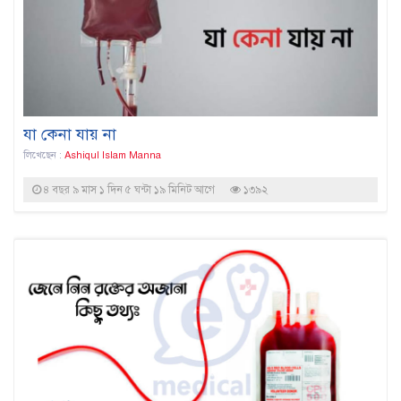
যা কেনা যায় না
লিখেছেন :
Ashiqul Islam Manna
৪ বছর ৯ মাস ১ দিন ৫ ঘন্টা ১৯ মিনিট আগে
১৩৯২