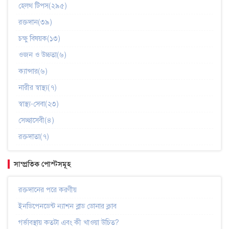
হেলথ টিপস(২৯৫)
রক্তদান(৩৯)
চক্ষু বিষয়ক(১৩)
ওজন ও উচ্চতা(৬)
ক্যান্সার(৬)
নারীর স্বাস্থ্য(৭)
স্বাস্থ্য-সেবা(২৩)
সেচ্ছাসেবী(৪)
রক্তদাতা(৭)
সাম্প্রতিক পোস্টসমূহ
রক্তদানের পরে করণীয়
ইনডিপেনডেন্ট ন্যাশন ব্লাড ডোনার ক্লাব
গর্ভাবস্থায় কতটা এবং কী খাওয়া উচিত?