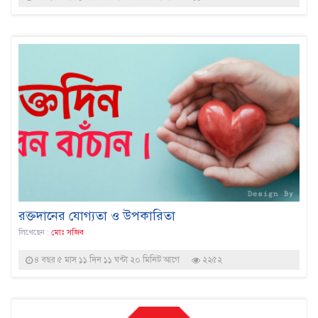
রক্তদানের যোগ্যতা ও উপকারিতা
লিখেছেন :
মোঃ সজিব
৪ বছর ৫ মাস ১১ দিন ১১ ঘন্টা ২০ মিনিট আগে
২২৫২