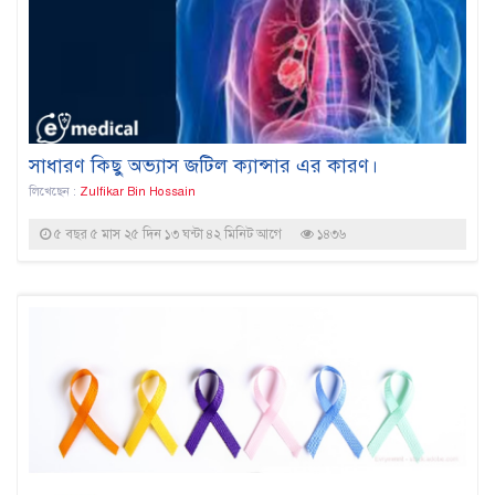
সাধারণ কিছু অভ্যাস জটিল ক্যান্সার এর কারণ।
লিখেছেন :
Zulfikar Bin Hossain
৫ বছর ৫ মাস ২৫ দিন ১৩ ঘন্টা ৪২ মিনিট আগে
১৪৩৬