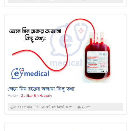
জেনে নিন রক্তের অজানা কিছু তথ্য
লিখেছেন :
Zulfikar Bin Hossain
৫ বছর ৫ মাস ৪ দিন ১৯ ঘন্টা ৪৭ মিনিট আগে
২৮০৩