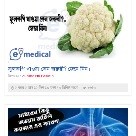
ফুলকপি খাওয়া কেন জরুরী? জেনে নিন।
লিখেছেন :
Zulfikar Bin Hossain
৫ বছর ৫ মাস ১৫ দিন ১০ ঘন্টা ৪০ মিনিট আগে
১৩৫৬