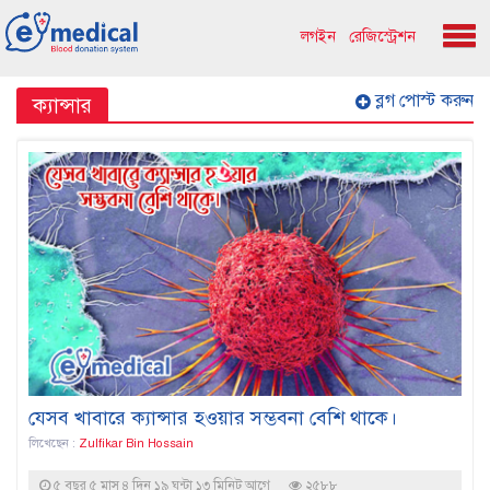
লগইন
রেজিস্ট্রেশন
ব্লগ পোস্ট করুন
ক্যান্সার
যেসব খাবারে ক্যান্সার হওয়ার সম্ভবনা বেশি থাকে।
লিখেছেন :
Zulfikar Bin Hossain
৫ বছর ৫ মাস ৪ দিন ১৯ ঘন্টা ১৩ মিনিট আগে
২৫৮৮