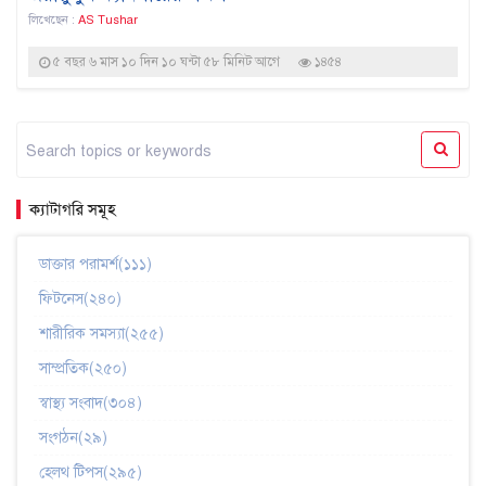
লিখেছেন :
AS Tushar
৫ বছর ৬ মাস ১০ দিন ১০ ঘন্টা ৫৮ মিনিট আগে
১৪৫৪
ক্যাটাগরি সমূহ
ডাক্তার পরামর্শ(১১১)
ফিটনেস(২৪০)
শারীরিক সমস্যা(২৫৫)
সাম্প্রতিক(২৫০)
স্বাস্থ্য সংবাদ(৩০৪)
সংগঠন(২৯)
হেলথ টিপস(২৯৫)