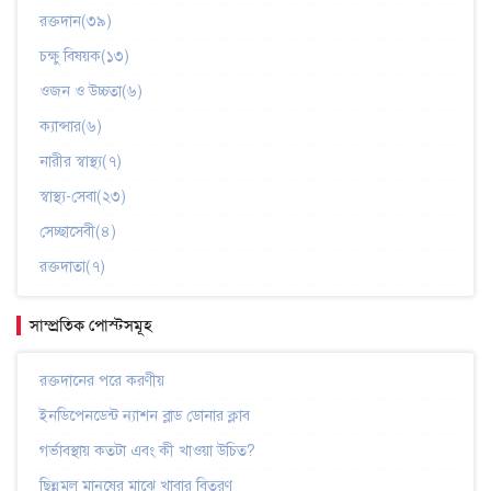
রক্তদান(৩৯)
চক্ষু বিষয়ক(১৩)
ওজন ও উচ্চতা(৬)
ক্যান্সার(৬)
নারীর স্বাস্থ্য(৭)
স্বাস্থ্য-সেবা(২৩)
সেচ্ছাসেবী(৪)
রক্তদাতা(৭)
সাম্প্রতিক পোস্টসমূহ
রক্তদানের পরে করণীয়
ইনডিপেনডেন্ট ন্যাশন ব্লাড ডোনার ক্লাব
গর্ভাবস্থায় কতটা এবং কী খাওয়া উচিত?
ছিন্নমূল মানুষের মাঝে খাবার বিতরণ