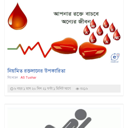
‌নিয়‌মিত রক্তদা‌নের উপকা‌রিতা
লিখেছেন :
AS Tushar
৬ বছর ১ মাস ২০ দিন ২১ ঘন্টা ১ মিনিট আগে
৩২১৬