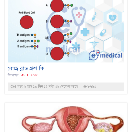
বোম্বে ব্লাড গ্রুপ কি
লিখেছেন :
AS Tushar
৫ বছর ৬ মাস ১০ দিন ১৫ ঘন্টা ৩৬ সেকেন্ড আগে
৮৭৬৩