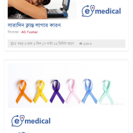
সারাদিন ক্লান্ত লাগার কারণ
লিখেছেন :
AS Tushar
৫ বছর ৬ মাস ২ দিন ১৭ ঘন্টা ২২ মিনিট আগে
১৯৮৬