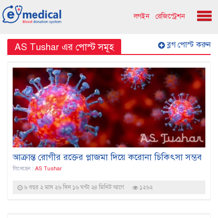
লগইন
রেজিস্ট্রেশন
ব্লগ পোস্ট করুন
AS Tushar এর পোস্ট সমূহ
আক্রান্ত রোগীর রক্তের প্লাজমা দিয়ে করোনা চিকিৎসা সম্ভব
লিখেছেন :
AS Tushar
৬ বছর ২ মাস ২৬ দিন ১৬ ঘন্টা ২৪ মিনিট আগে
১২৬২