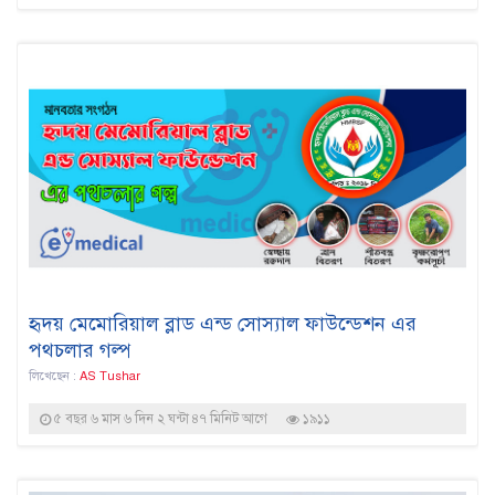
হৃদয় মেমোরিয়াল ব্লাড এন্ড সোস্যাল ফাউন্ডেশন এর
পথচলার গল্প
লিখেছেন :
AS Tushar
৫ বছর ৬ মাস ৬ দিন ২ ঘন্টা ৪৭ মিনিট আগে
১৯১১