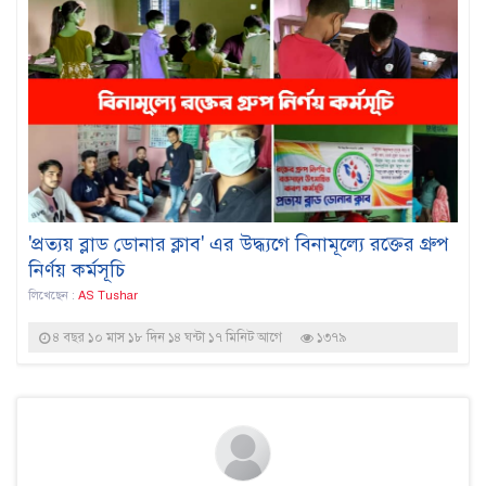
'প্রত্যয় ব্লাড ডোনার ক্লাব' এর উদ্ধ্যগে বিনামূল্যে রক্তের গ্রুপ
নির্ণয় কর্মসূচি
লিখেছেন :
AS Tushar
৪ বছর ১০ মাস ১৮ দিন ১৪ ঘন্টা ১৭ মিনিট আগে
১৩৭৯