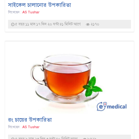
সাইকেল চালানোর উপকারিতা
লিখেছেন :
AS Tushar
৫ বছর ১১ মাস ১৭ দিন ২০ ঘন্টা ৪১ মিনিট আগে
২১৭০
রং চায়ের উপকারিতা
লিখেছেন :
AS Tushar