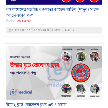
বাংলাদেশের সর্বোচ্চ রক্তদাতা জাভেদ নাছিম (দাদুর) মহান
আত্মত্যাগের গল্প
লিখেছেন :
AS Tushar
৫ বছর ৫ মাস ১৩ দিন ৩ ঘন্টা ৪২ মিনিট আগে
২৪৭২
উম্মাহ্‌ ব্লাড ডোনেশন ক্লাব এর পথচলা