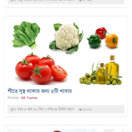
৫ বছর ৯ মাস ২৩ দিন ৩ ঘন্টা ৪০ মিনিট আগে
৮৭২৯
শীতে সুস্থ থাকার জন্য ৫টি খাবার
লিখেছেন :
AS Tushar
৫ বছর ৮ মাস ৩০ দিন ৭ ঘন্টা ৪৪ মিনিট আগে
১০০৬