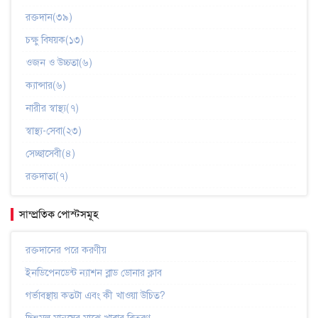
রক্তদান(৩৯)
চক্ষু বিষয়ক(১৩)
ওজন ও উচ্চতা(৬)
ক্যান্সার(৬)
নারীর স্বাস্থ্য(৭)
স্বাস্থ্য-সেবা(২৩)
সেচ্ছাসেবী(৪)
রক্তদাতা(৭)
সাম্প্রতিক পোস্টসমূহ
রক্তদানের পরে করণীয়
ইনডিপেনডেন্ট ন্যাশন ব্লাড ডোনার ক্লাব
গর্ভাবস্থায় কতটা এবং কী খাওয়া উচিত?