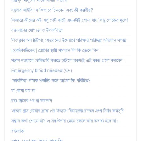
ছিন্নমূল মানুষের মাঝে খাবার বিতরণ
যন্ত্রণার আইবিএস কিভাবে চিনবেন এবং কী করণীয়?
সিজারে কীসের কষ্ট, শুধু পেট কাটে এমনটাই শোনা যায় কিছু লোকের মুখে!
রক্তদানের যোগ্যতা ও উপকারিতা
লিও ক্লাব অব চিটাগং শেভরনের উদ্যোগে পরিষ্কার পরিচ্ছন্ন অভিযান সম্পন্ন
|কোষ্ঠকাঠিন্যের| রোগের স্থায়ী সমাধান কি কি জেনে নিন।
সন্তান নরমালে ডেলিভারি করতে চাইলে অবশ্যই এই কাজ গুলো করবেন।
Emergency blood needed (O-)
"ভারনিক্স" নামক শব্দটির সঙ্গে আমরা কি পরিচিত?
যা কেনা যায় না
রক্ত দানের পর যা করবেন
'প্রত্যয় ব্লাড ডোনার ক্লাব' এর উদ্ধ্যগে বিনামূল্যে রক্তের গ্রুপ নির্ণয় কর্মসূচি
সন্তান কথা শোনে না? এ সব উপায় মেনে চললে আর অবাধ্য হবে না।
রক্তদাতা