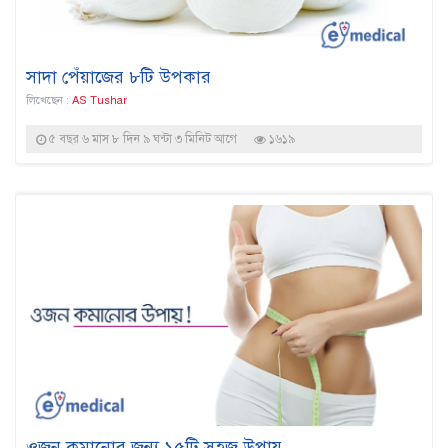
সাদা পেঁয়াজের ৮টি উপকার
লিখেছেন :
AS Tushar
৫ বছর ৬ মাস ৮ দিন ৯ ঘন্টা ৩ মিনিট আগে
১৬১৯
ওজন কমানোর জন্য ১৫টি সহজ উপায়