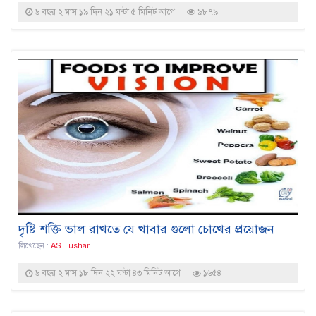
৬ বছর ২ মাস ১৯ দিন ২১ ঘন্টা ৫ মিনিট আগে
৯৮৭৯
দৃষ্টি শক্তি ভাল রাখতে যে খাবার গুলো চোখের প্রয়োজন
লিখেছেন :
AS Tushar
৬ বছর ২ মাস ১৮ দিন ২২ ঘন্টা ৪৩ মিনিট আগে
১৬৫৪