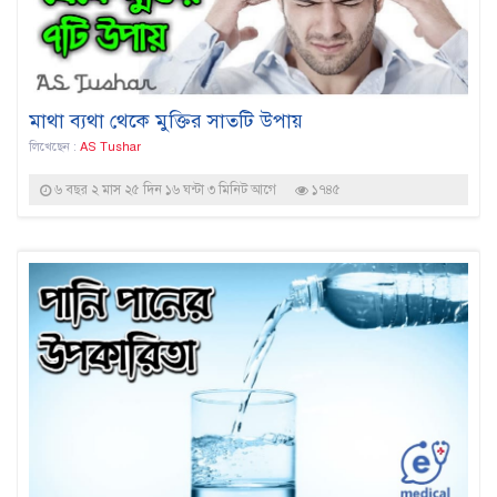
মাথা ব্যথা থেকে মুক্তির সাতটি উপায়
লিখেছেন :
AS Tushar
৬ বছর ২ মাস ২৫ দিন ১৬ ঘন্টা ৩ মিনিট আগে
১৭৪৫