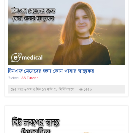
টিনএজ মেয়েদের জন্য কোন খাবার স্বাস্থ্যকর
লিখেছেন :
AS Tushar
৫ বছর ৬ মাস ৫ দিন ১৭ ঘন্টা ২৮ মিনিট আগে
১৫৫০