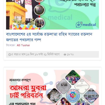
বাংলাদেশের ২য় সর্বোচ্চ রক্তদাতা রহিম স্যারের রক্তদান
জগতের পথচলার গল্প
লিখেছেন :
AS Tushar
৫ বছর ৫ মাস ১৯ দিন ১৬ ঘন্টা ২১ মিনিট আগে
১৮৭০