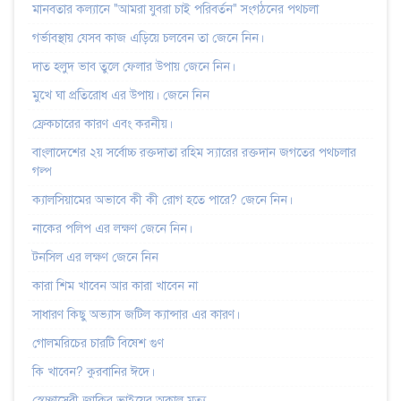
মানবতার কল্যানে "আমরা যুবরা চাই পরিবর্তন" সংগঠনের পথচলা
গর্ভাবস্থায় যেসব কাজ এড়িয়ে চলবেন তা জেনে নিন।
দাত হলুদ ভাব তুলে ফেলার উপায় জেনে নিন।
মুখে ঘা প্রতিরোধ এর উপায়। জেনে নিন
ফ্রেকচারের কারণ এবং করনীয়।
বাংলাদেশের ২য় সর্বোচ্চ রক্তদাতা রহিম স্যারের রক্তদান জগতের পথচলার
গল্প
ক্যালসিয়ামের অভাবে কী কী রোগ হতে পারে? জেনে নিন।
নাকের পলিপ এর লক্ষণ জেনে নিন।
টনসিল এর লক্ষণ জেনে নিন
কারা শিম খাবেন আর কারা খাবেন না
সাধারণ কিছু অভ্যাস জটিল ক্যান্সার এর কারণ।
গোলমরিচের চারটি বিষেশ গুণ
কি খাবেন? কুরবানির ঈদে।
স্বেচ্ছাসেবী জাকির ভাইয়ের অকাল মৃত্যু