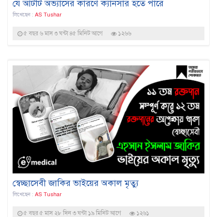
যে আটটি অভ্যাসের কারণে ক্যানসার হতে পারে
লিখেছেন :
AS Tushar
৫ বছর ৬ মাস ৩ ঘন্টা ৪৫ মিনিট আগে
১২৬৬
স্বেচ্ছাসেবী জাকির ভাইয়ের অকাল মৃত্যু
লিখেছেন :
AS Tushar
৫ বছর ৫ মাস ২৮ দিন ৩ ঘন্টা ১৯ মিনিট আগে
১২৬১