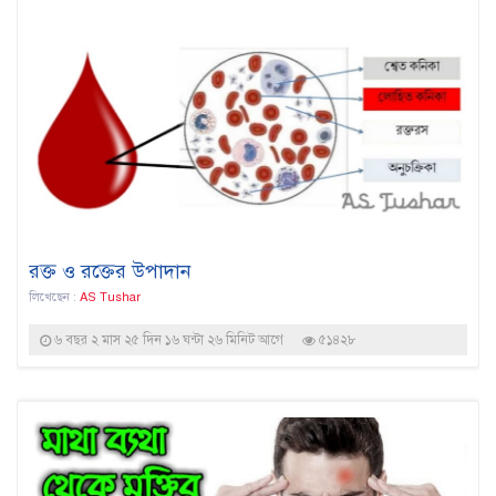
রক্ত ও রক্তের উপাদান
লিখেছেন :
AS Tushar
৬ বছর ২ মাস ২৫ দিন ১৬ ঘন্টা ২৬ মিনিট আগে
৫১৪২৮