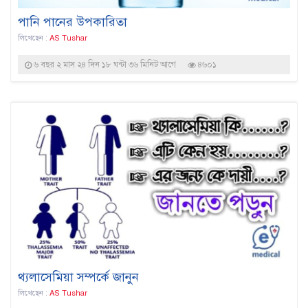
পানি পানের উপকারিতা
লিখেছেন :
AS Tushar
৬ বছর ২ মাস ২৪ দিন ১৮ ঘন্টা ৩৬ মিনিট আগে
৪৬০১
থ্যলাসেমিয়া সম্পর্কে জানুন
লিখেছেন :
AS Tushar