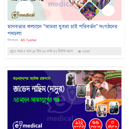
মানবতার কল্যানে "আমরা যুবরা চাই পরিবর্তন" সংগঠনের
পথচলা
লিখেছেন :
AS Tushar
৫ বছর ৫ মাস ১৪ দিন ১৬ ঘন্টা ৪২ মিনিট আগে
২২৩৫