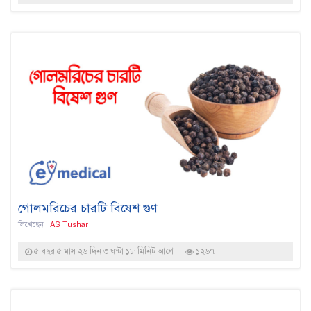
গোলমরিচের চারটি বিষেশ গুণ
লিখেছেন :
AS Tushar
৫ বছর ৫ মাস ২৬ দিন ৩ ঘন্টা ১৮ মিনিট আগে
১২৬৭