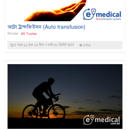
অটো ট্রান্সফিউসন (Auto transfusion)
লিখেছেন :
AS Tushar
৫ বছর ১১ মাস ২৩ দিন ৭ ঘন্টা ৪০ মিনিট আগে
১৩৬১