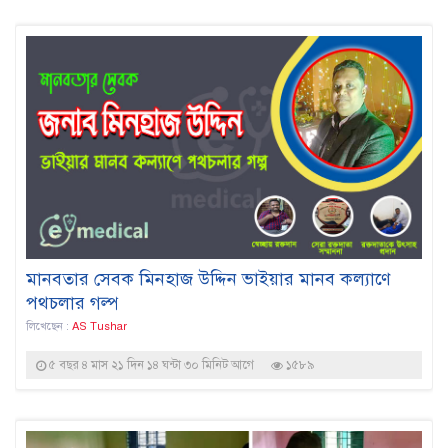
মানবতার সেবক মিনহাজ উদ্দিন ভাইয়ার মানব কল্যাণে
পথচলার গল্প
লিখেছেন :
AS Tushar
৫ বছর ৪ মাস ২১ দিন ১৪ ঘন্টা ৩০ মিনিট আগে
১৫৮৯