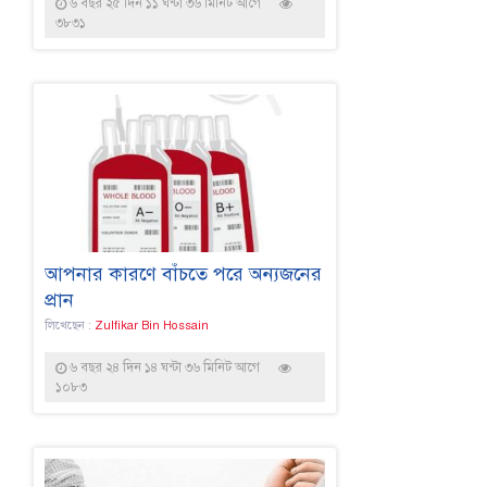
৬ বছর ২৫ দিন ১১ ঘন্টা ৩৬ মিনিট আগে
৩৮৩১
আপনার কারণে বাঁচতে পরে অন্যজনের
প্রান
লিখেছেন :
Zulfikar Bin Hossain
৬ বছর ২৪ দিন ১৪ ঘন্টা ৩৬ মিনিট আগে
১০৮৩