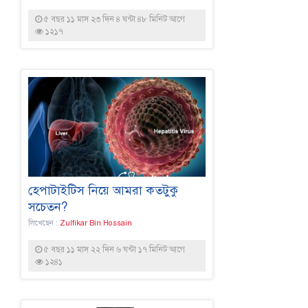
৫ বছর ১১ মাস ২৩ দিন ৪ ঘন্টা ৪৮ মিনিট আগে
১২১৭
হেপাটাইটিস নিয়ে আমরা কতটুকু
সচেতন?
লিখেছেন :
Zulfikar Bin Hossain
৫ বছর ১১ মাস ২২ দিন ৬ ঘন্টা ১৭ মিনিট আগে
১২৪১