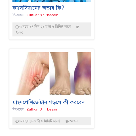
ক্যালসিয়ামের অভাব কি?
লিখেছেন :
Zulfikar Bin Hossain
৬ বছর ১৭ দিন ২১ ঘন্টা ৭ মিনিট আগে
২৪৬১
মাংসপেশিতে টান পড়লে কী করবেন
লিখেছেন :
Zulfikar Bin Hossain
৬ বছর ১৬ ঘন্টা ৯ মিনিট আগে
৩৫৯৪