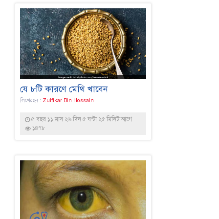
যে ৮টি কারণে মেথি খাবেন
লিখেছেন :
Zulfikar Bin Hossain
৫ বছর ১১ মাস ২৬ দিন ৫ ঘন্টা ২৫ মিনিট আগে
১৪৭৮