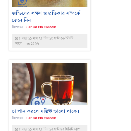
জন্ডিসের লক্ষণ ও প্রতিকার সম্পর্কে
জেনে নিন
লিখেছেন :
Zulfikar Bin Hossain
৫ বছর ১১ মাস ২৫ দিন ১৫ ঘন্টা ৩৬ মিনিট
আগে
১৫২৭
চা পান করলে মস্তিষ্ক ভালো থাকে।
লিখেছেন :
Zulfikar Bin Hossain
৫ বছর ১১ মাস ২৫ দিন ১২ ঘন্টা ৪২ মিনিট আগে