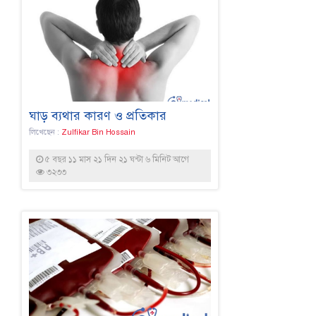
ঘাড় ব্যথার কারণ ও প্রতিকার
লিখেছেন :
Zulfikar Bin Hossain
৫ বছর ১১ মাস ২১ দিন ২১ ঘন্টা ৬ মিনিট আগে
৩২৩৩