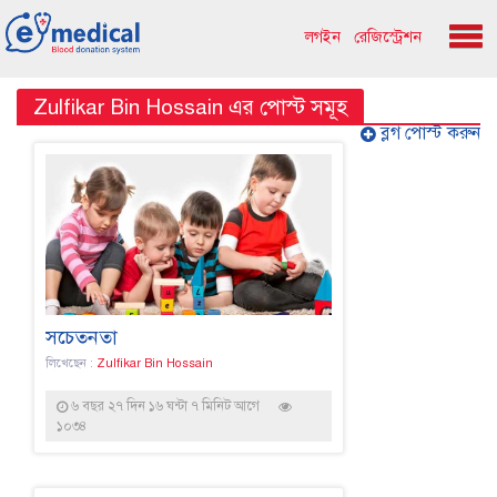
লগইন
রেজিস্ট্রেশন
Zulfikar Bin Hossain এর পোস্ট সমূহ
ব্লগ পোস্ট করুন
সচেতনতা
লিখেছেন :
Zulfikar Bin Hossain
৬ বছর ২৭ দিন ১৬ ঘন্টা ৭ মিনিট আগে
১০৩৪