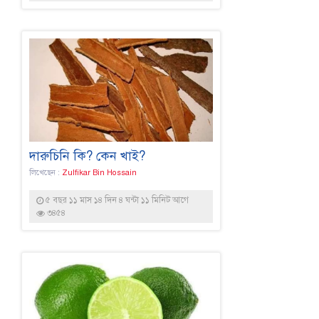
দারুচিনি কি? কেন খাই?
লিখেছেন :
Zulfikar Bin Hossain
৫ বছর ১১ মাস ১৪ দিন ৪ ঘন্টা ১১ মিনিট আগে
৩৪৫৪