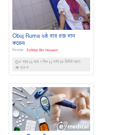
Obuj Ruma ৬ষ্ঠ বার রক্ত দান
করেন৷
লিখেছেন :
Zulfikar Bin Hossain
৫ বছর ১১ মাস ৭ দিন ১১ ঘন্টা ৪৫ মিনিট আগে
২১৮৩