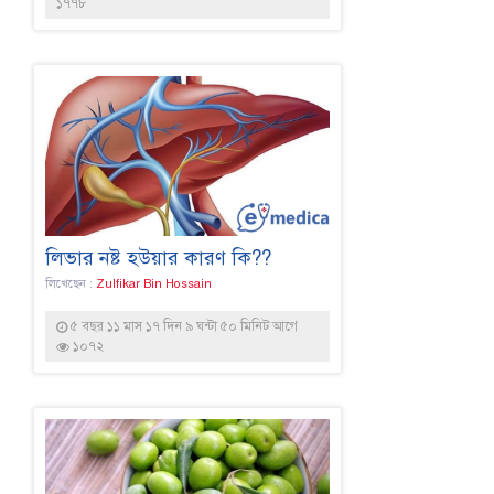
১৭৭৮
লিভার নষ্ট হউয়ার কারণ কি??
লিখেছেন :
Zulfikar Bin Hossain
৫ বছর ১১ মাস ১৭ দিন ৯ ঘন্টা ৫০ মিনিট আগে
১০৭২