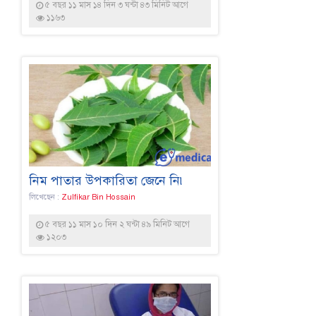
৫ বছর ১১ মাস ১৪ দিন ৩ ঘন্টা ৪৩ মিনিট আগে
১১৬৩
নিম পাতার উপকারিতা জেনে নি৷
লিখেছেন :
Zulfikar Bin Hossain
৫ বছর ১১ মাস ১০ দিন ২ ঘন্টা ৪৯ মিনিট আগে
১২০৩