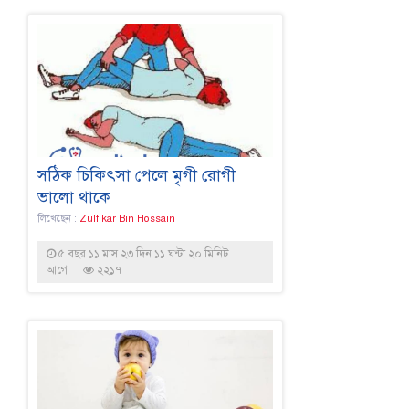
সঠিক চিকিৎসা পেলে মৃগী রোগী
ভালো থাকে
লিখেছেন :
Zulfikar Bin Hossain
৫ বছর ১১ মাস ২৩ দিন ১১ ঘন্টা ২০ মিনিট
আগে
২২১৭