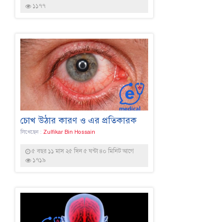
১১৭৭
চোখ উঠার কারণ ও এর প্রতিকারক
লিখেছেন :
Zulfikar Bin Hossain
৫ বছর ১১ মাস ২৫ দিন ৫ ঘন্টা ৪০ মিনিট আগে
১৭১৯