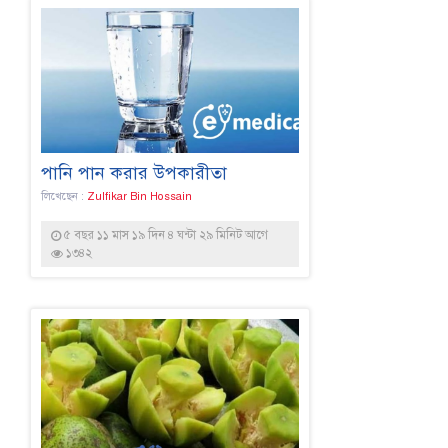
পানি পান করার উপকারীতা
লিখেছেন :
Zulfikar Bin Hossain
৫ বছর ১১ মাস ১৯ দিন ৪ ঘন্টা ২৯ মিনিট আগে
১৩৪২