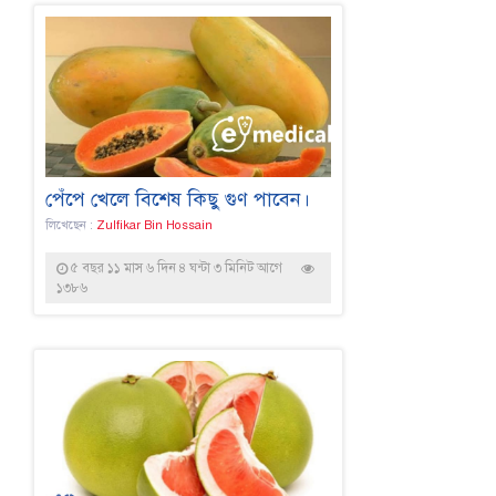
পেঁপে খেলে বিশেষ কিছু গুণ পাবেন।
লিখেছেন :
Zulfikar Bin Hossain
৫ বছর ১১ মাস ৬ দিন ৪ ঘন্টা ৩ মিনিট আগে
১৩৮৬