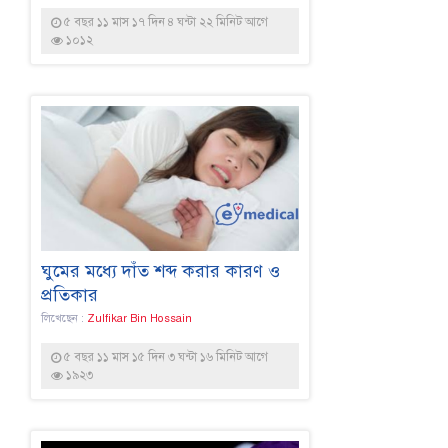
৫ বছর ১১ মাস ১৭ দিন ৪ ঘন্টা ২২ মিনিট আগে
১০১২
ঘুমের মধ্যে দাঁত শব্দ করার কারণ ও
প্রতিকার
লিখেছেন :
Zulfikar Bin Hossain
৫ বছর ১১ মাস ১৫ দিন ৩ ঘন্টা ১৬ মিনিট আগে
১৯২৩