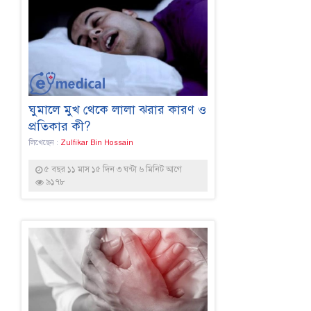
ঘুমালে মুখ থেকে লালা ঝরার কারণ ও
প্রতিকার কী?
লিখেছেন :
Zulfikar Bin Hossain
৫ বছর ১১ মাস ১৫ দিন ৩ ঘন্টা ৬ মিনিট আগে
৯১৭৮