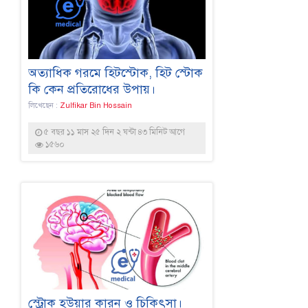
অত্যাধিক গরমে হিটস্টোক, হিট স্টোক
কি কেন প্রতিরোধের উপায়।
লিখেছেন :
Zulfikar Bin Hossain
৫ বছর ১১ মাস ২৫ দিন ২ ঘন্টা ৪৩ মিনিট আগে
১৫৬০
স্ট্রোক হউয়ার কারন ও চিকিৎসা।