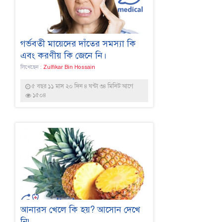
গর্ভবতী মায়েদের দাঁতের সমস্যা কি
এবং করণীয় কি জেনে নি।
লিখেছেন :
Zulfikar Bin Hossain
৫ বছর ১১ মাস ২০ দিন ৪ ঘন্টা ৩৪ মিনিট আগে
১৫০৪
আনারস খেলে কি হয়? আসোন দেখে
নি৷