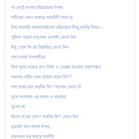
পা ফেটে যাওয়া প্রতিরোধের উপায়
শরীরের ওজন কমাতে দারুচিনি সাথে চা
বিশ্ব মহামারি করোনাভাইরাস প্রতিরোধে কিছু প্রকৃতি নিয়ম।।
পুদিনা পাতার চমৎকার গুণাবলি জেনে নিন
লিচু খেলে কি হয় বিস্তারিত জেনে নিন।
গাব ফলের উপকারীতা...
বিনা মূল্যে রক্তের গ্রুপ নির্ণয় ও স্বেচ্ছায় রক্তদান ক্যাম্পেইন
সবসময় শরীর গরম হউয়ার কারণ কি??
গলা ব্যাথা হলে করনিয় কি? আসোন জেনে নি
মুখে ক্যানসার এর লক্ষন ও সতর্কতা
মুখের ঘা
জিভে ঘা হয় কেন? করনিয় কি? জেনে নিন
মূত্রথলি ভাল রাখার উপায়....
রক্তক্ষরণ বন্ধ করতে করণীয়