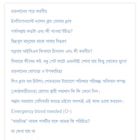
রক্তদানের পরে করণীয়
ইনডিপেনডেন্ট ন্যাশন ব্লাড ডোনার ক্লাব
গর্ভাবস্থায় কতটা এবং কী খাওয়া উচিত?
ছিন্নমূল মানুষের মাঝে খাবার বিতরণ
যন্ত্রণার আইবিএস কিভাবে চিনবেন এবং কী করণীয়?
সিজারে কীসের কষ্ট, শুধু পেট কাটে এমনটাই শোনা যায় কিছু লোকের মুখে!
রক্তদানের যোগ্যতা ও উপকারিতা
লিও ক্লাব অব চিটাগং শেভরনের উদ্যোগে পরিষ্কার পরিচ্ছন্ন অভিযান সম্পন্ন
|কোষ্ঠকাঠিন্যের| রোগের স্থায়ী সমাধান কি কি জেনে নিন।
সন্তান নরমালে ডেলিভারি করতে চাইলে অবশ্যই এই কাজ গুলো করবেন।
Emergency blood needed (O-)
"ভারনিক্স" নামক শব্দটির সঙ্গে আমরা কি পরিচিত?
যা কেনা যায় না