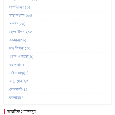
সাম্প্রতিক(২৫০)
স্বাস্থ্য সংবাদ(৩০৪)
সংগঠন(২৯)
হেলথ টিপস(২৯৫)
রক্তদান(৩৯)
চক্ষু বিষয়ক(১৩)
ওজন ও উচ্চতা(৬)
ক্যান্সার(৬)
নারীর স্বাস্থ্য(৭)
স্বাস্থ্য-সেবা(২৩)
সেচ্ছাসেবী(৪)
রক্তদাতা(৭)
সাম্প্রতিক পোস্টসমূহ