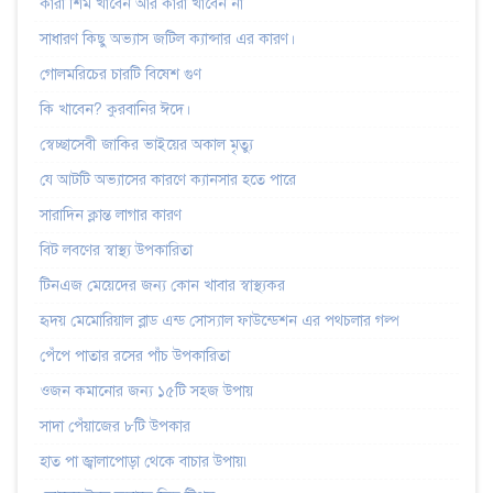
কারা শিম খাবেন আর কারা খাবেন না
সাধারণ কিছু অভ্যাস জটিল ক্যান্সার এর কারণ।
গোলমরিচের চারটি বিষেশ গুণ
কি খাবেন? কুরবানির ঈদে।
স্বেচ্ছাসেবী জাকির ভাইয়ের অকাল মৃত্যু
যে আটটি অভ্যাসের কারণে ক্যানসার হতে পারে
সারাদিন ক্লান্ত লাগার কারণ
বিট লবণের স্বাস্থ্য উপকারিতা
টিনএজ মেয়েদের জন্য কোন খাবার স্বাস্থ্যকর
হৃদয় মেমোরিয়াল ব্লাড এন্ড সোস্যাল ফাউন্ডেশন এর পথচলার গল্প
পেঁপে পাতার রসের পাঁচ উপকারিতা
ওজন কমানোর জন্য ১৫টি সহজ উপায়
সাদা পেঁয়াজের ৮টি উপকার
হাত পা জ্বালাপোড়া থেকে বাচার উপায়৷