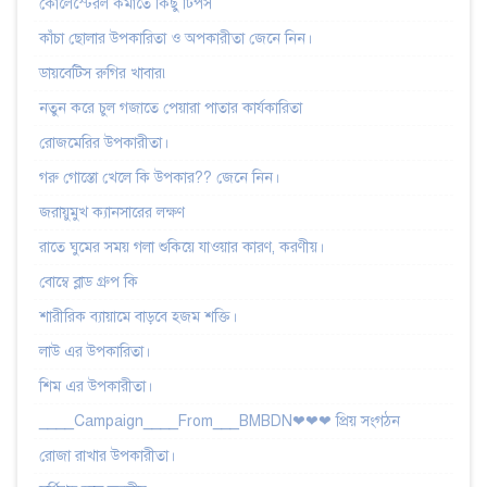
কোলেস্টেরল কমাতে কিছু টিপস
কাঁচা ছোলার উপকারিতা ও অপকারীতা জেনে নিন।
ডায়বেটিস রুগির খাবার৷
নতুন করে চুল গজাতে পেয়ারা পাতার কার্যকারিতা
রোজমেরির উপকারীতা।
গরু গোস্তো খেলে কি উপকার?? জেনে নিন।
জরায়ুমুখ ক্যানসারের লক্ষণ
রাতে ঘুমের সময় গলা শুকিয়ে যাওয়ার কারণ, করণীয়।
বোম্বে ব্লাড গ্রুপ কি
শারীরিক ব্যায়ামে বাড়বে হজম শক্তি।
লাউ এর উপকারিতা।
শিম এর উপকারীতা।
____Campaign____From___BMBDN❤❤❤ প্রিয় সংগঠন
রোজা রাখার উপকারীতা।