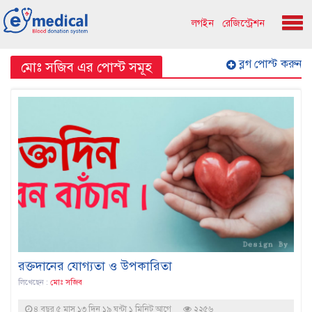
লগইন
রেজিস্ট্রেশন
ব্লগ পোস্ট করুন
মোঃ সজিব এর পোস্ট সমূহ
রক্তদানের যোগ্যতা ও উপকারিতা
লিখেছেন :
মোঃ সজিব
৪ বছর ৫ মাস ১৩ দিন ১৯ ঘন্টা ১ মিনিট আগে
২২৫৬