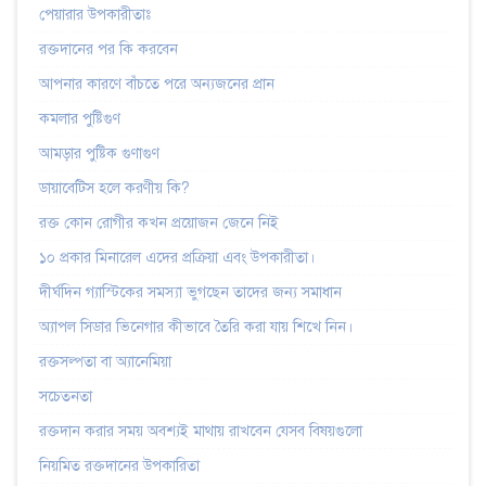
পেয়ারার উপকারীতাঃ
রক্তদানের পর কি করবেন
আপনার কারণে বাঁচতে পরে অন্যজনের প্রান
কমলার পুষ্টিগুণ
আমড়ার পুষ্টিক গুণাগুণ
ডায়াবেটিস হলে করণীয় কি?
রক্ত কোন রোগীর কখন প্রয়োজন জেনে নিই
১০ প্রকার মিনারেল এদের প্রক্রিয়া এবং উপকারীতা।
দীর্ঘদিন গ্যাস্টিকের সমস্যা ভুগছেন তাদের জন্য সমাধান
অ্যাপল সিডার ভিনেগার কীভাবে তৈরি করা যায় শিখে নিন।
রক্তসল্পতা বা অ্যানেমিয়া
সচেতনতা
রক্তদান করার সময় অবশ্যই মাথায় রাখবেন যেসব বিষয়গুলো
‌নিয়‌মিত রক্তদা‌নের উপকা‌রিতা