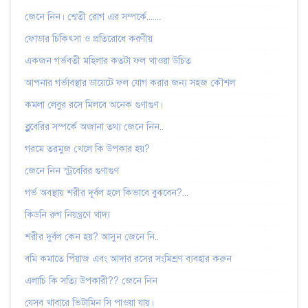
জেনে নিন। শ্বেতী রোগ এর সম্পর্কে.......
ফোডার চিকিৎসা ও প্রতিরোধে করণীয়
একজন গর্ভবতী মহিলার কতটা ফল খাওয়া উচিত
আপনার গর্ভাবস্থার ডায়েটে ফল যোগ করার জন্য সহজ কৌশল
কমলা লেবুর রসে মিলবে অনেক গুণাগুণ।
ব্লুবেরির সম্পর্কে অজানা তথ্য জেনে নিন..
গরমে তরমুজ খেলে কি উপকার হয়?
জেনে নিন স্ট্রবেরির গুণাগুণ
গর্ভ অবস্থায় শরীর দূর্বল হলে কিভাবে বুঝবেন?...
কিডনি রুগ নিয়ন্ত্রণে খাদ্য
শরীর দুর্বল কেন হয়? আসুন জেনে নি..
বমি কমাতে পিঁয়াজ এবং আদার রসের সংমিশ্রণ ব্যবহার করুন
এলাচি কি সত্যি উপকারী?? জেনে নিন
যেসব খাবারে ভিটামিন সি পাওয়া যায়।