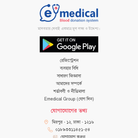
মানবতার সেবাই একমাত্র মূল লক্ষ্য ও উদ্দেশ্য।
রেজিস্ট্রেশন
ব্যবহার বিধি
সাধারণ জিজ্ঞাসা
আমাদের সম্পর্কে
শর্তাবলী ও নীতিমালা
Emedical Group (যোগ দিন)
যোগাযোগের তথ্য
মিরপুর - ১২, ঢাকা - ১২১৬
০১৮৯৩৩১১৪৫১-৫৪
যোগাযোগ করুন