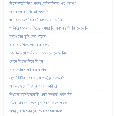
কিটো ডায়েট কি? কেনো সেলিব্রেটিদের এত পছন্দ?
আমলকির উপকারীতা জেনে নি।
আনারস খেলে কি হয়? আসোন দেখে নি৷
গর্ভবতী মায়েদের দাঁতের সমস্যা কি এবং করণীয় কি জেনে নি।
ইসবগুলের ভুসি কেন খাবেন?
কারা রক্ত দিতে পারবে না৷জেনে নিন
রক্ত দিতে যে শর্ত মানা দরকার তা জেনে নিন।
জেনে নি রক্ত দিলে কি হয়?
ঘাড় ব্যথার কারণ ও প্রতিকার
হেপাটাইটিস নিয়ে আমরা কতটুকু সচেতন?
আসুন জেনে নি রসুন এর উপকারীতা
শিশুদের বয়স উপযোগী খাবার সম্পর্কে জেনে নিন
সঠিক চিকিৎসা পেলে মৃগী রোগী ভালো থাকে
অটো ট্রান্সফিউসন (Auto transfusion)