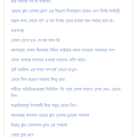
রক্ত দানের পর যা করবেন
'প্রত্যয় ব্লাড ডোনার ক্লাব' এর উদ্ধ্যগে বিনামূল্যে রক্তের গ্রুপ নির্ণয় কর্মসূচি
সন্তান কথা শোনে না? এ সব উপায় মেনে চললে আর অবাধ্য হবে না।
রক্তদাতা
রোজা রেখে রক্ত দেওয়া যাবে কি
মানবতার সেবক মিনহাজ উদ্দিন ভাইয়ার মানব কল্যাণে পথচলার গল্প
যেসব খাবারে ক্যান্সার হওয়ার সম্ভবনা বেশি থাকে।
হার্ট অ্যাটাক এর লক্ষণ সম্পর্কে জেনে রাখুন।
জেনে নিন রক্তের অজানা কিছু তথ্য
শরীরে অতিরিক্তমাত্রায় ভিটামিন ‘ডি’ হলে যেসব সমস্যা দেখা দেয়- জেনে
নিন।
বাতাবিলেবুর উপকারী দিক সমূহ জেনে নিন।
মানবতার কল্যানে প্রত্যয় ব্লাড ডোনার ক্লাবের পথচলা
উম্মাহ্‌ ব্লাড ডোনেশন ক্লাব এর পথচলা
বোম্বে ব্লাড গ্রুপ