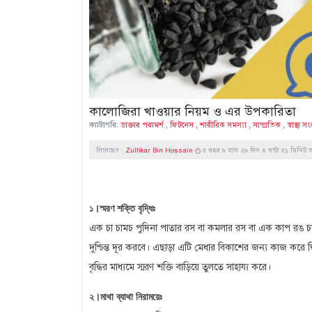
কালোজিরা খাওয়ার নিয়ম ও এর উপকারিতা
ক্যাটাগরি:
ডাক্তার পরামর্শ
,
ফিটনেস
,
শারীরিক সমস্যা
,
সাম্প্রতিক
,
স্বাস্থ্য 
লিখেছেন :
Zulfikar Bin Hossain
৫ বছর ৯ মাস ২৯ দিন ৪ ঘন্টা ৫১ মিনিট 
১।স্মরণ শক্তি বৃদ্ধিঃ
এক চা চামচ পুদিনা পাতার রস বা কমলার রস বা এক কাপ রঙ চ
দুশ্চিন্ত দূর করবে। এছাড়া এটি মেধার বিকাশের জন্য কাজ করে দ্ব
বৃদ্ধির মাধ্যমে স্মরণ শক্তি বাড়িয়ে তুলতে সাহায্য করে।
২।মাথা ব্যাথা নিরাময়েঃ