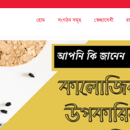
হোম
সংগঠন সমূহ
স্বেচ্ছাসেবী
র