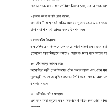
এক চা-চামচ মাখন ও সমপরিমাণ তিলের তেল, এক চা চামচ কালো
৮।শ্বাস কষ্ট বা হাঁপানি রোগ সারাতে:
যারা হাঁপানী বা শ্বাসকষ্ট জনিত সমস্যায় ভুগে থাকেন তাদের জ
হাঁপানি বা শ্বাস কষ্ট জনিত সমস্যা উপশম করে।
৯।ডায়বেটিস নিয়ন্ত্রণেঃ
ডায়াবেটিস রোগ উপশমে বেশ কাজে লাগে কালোজিরা। এক চিমটি পর
গ্লুকোজের মাত্রা নিয়ন্ত্রণে থাকবে। এছাড়া রং চা বা গরম ভাত
১০।যৌন সমস্যা সমাধান করেঃ
কালোজিরা নারী পুরুষ উভয়ের যৌন ক্ষমতা বাড়ায় এবং যৌন সমস্যা
পুরুষত্বহীনতা থেকে মুক্তির সম্ভাবনা তৈরি করে। এক চা চাম
উপকার পাবেন।
১২।অনিয়মিত মাসিক সমস্যায়ঃ
এক কাপ কাঁচা হলুদের রস বা সমপরিমাণ আতপ চাল ধোয়া পানির