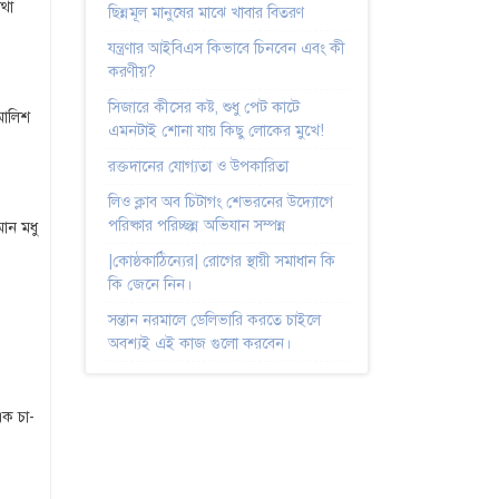
াথা
ছিন্নমূল মানুষের মাঝে খাবার বিতরণ
যন্ত্রণার আইবিএস কিভাবে চিনবেন এবং কী
করণীয়?
সিজারে কীসের কষ্ট, শুধু পেট কাটে
মালিশ
এমনটাই শোনা যায় কিছু লোকের মুখে!
রক্তদানের যোগ্যতা ও উপকারিতা
লিও ক্লাব অব চিটাগং শেভরনের উদ্যোগে
পরিষ্কার পরিচ্ছন্ন অভিযান সম্পন্ন
ান মধু
|কোষ্ঠকাঠিন্যের| রোগের স্থায়ী সমাধান কি
কি জেনে নিন।
সন্তান নরমালে ডেলিভারি করতে চাইলে
অবশ্যই এই কাজ গুলো করবেন।
এক চা-