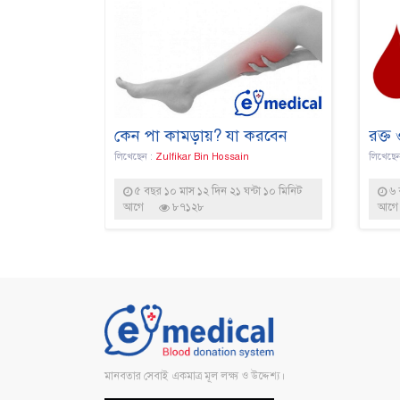
কেন পা কামড়ায়? যা করবেন
রক্ত
লিখেছেন :
Zulfikar Bin Hossain
লিখেছে
৫ বছর ১০ মাস ১২ দিন ২১ ঘন্টা ১০ মিনিট
৬ 
আগে
৮৭১২৮
আগে
মানবতার সেবাই একমাত্র মূল লক্ষ্য ও উদ্দেশ্য।