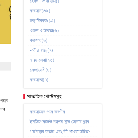
হেলথ টিপস(২৯৫)
রক্তদান(৩৯)
চক্ষু বিষয়ক(১৩)
ওজন ও উচ্চতা(৬)
ক্যান্সার(৬)
নারীর স্বাস্থ্য(৭)
স্বাস্থ্য-সেবা(২৩)
সেচ্ছাসেবী(৪)
রক্তদাতা(৭)
সাম্প্রতিক পোস্টসমূহ
আপনার
্চলন
রক্তদানের পরে করণীয়
ইনডিপেনডেন্ট ন্যাশন ব্লাড ডোনার ক্লাব
গর্ভাবস্থায় কতটা এবং কী খাওয়া উচিত?