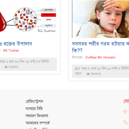
 ও রক্তের উপাদান
সবসময় শরীর গরম হউয়ার 
কি??
ন :
AS Tushar
লিখেছেন :
Zulfikar Bin Hossain
বছর ২ মাস ২৬ দিন ২১ ঘন্টা ৫৩ মিনিট
৫১৪৩২
৫ বছর ৮ মাস ১৬ দিন ১৬ ঘন্টা ৫ মিনিট
আগে
৩৯৩০৪
যো
রেজিস্ট্রেশন
ব্যবহার বিধি
সাধারণ জিজ্ঞাসা
আমাদের সম্পর্কে