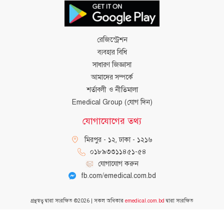
রেজিস্ট্রেশন
ব্যবহার বিধি
সাধারণ জিজ্ঞাসা
আমাদের সম্পর্কে
শর্তাবলী ও নীতিমালা
Emedical Group (যোগ দিন)
যোগাযোগের তথ্য
মিরপুর - ১২, ঢাকা - ১২১৬
০১৮৯৩৩১১৪৫১-৫৪
যোগাযোগ করুন
fb.com/emedical.com.bd
গ্রন্থস্বত্ব দ্বারা সংরক্ষিত
©
2026
| সকল অধিকার
emedical.com.bd
দ্বারা সংরক্ষিত