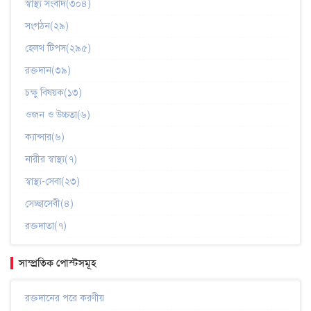
স্বাস্থ্য সংবাদ(৩০৪)
সংগঠন(২৯)
হেলথ টিপস(২৯৫)
রক্তদান(৩৯)
চক্ষু বিষয়ক(১৩)
ওজন ও উচ্চতা(৬)
ক্যান্সার(৬)
নারীর স্বাস্থ্য(৭)
স্বাস্থ্য-সেবা(২৩)
সেচ্ছাসেবী(৪)
রক্তদাতা(৭)
সাম্প্রতিক পোস্টসমূহ
রক্তদানের পরে করণীয়