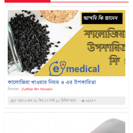
কালোজিরা খাওয়ার নিয়ম ও এর উপকারিতা
লিখেছেন :
Zulfikar Bin Hossain
৫ বছর ৯ মাস ২৮ দিন ১৭ ঘন্টা ১০ মিনিট আগে
৯১৫৫৭