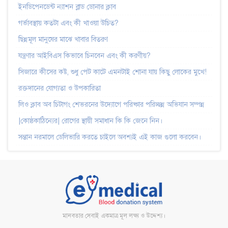
ইনডিপেনডেন্ট ন্যাশন ব্লাড ডোনার ক্লাব
গর্ভাবস্থায় কতটা এবং কী খাওয়া উচিত?
ছিন্নমূল মানুষের মাঝে খাবার বিতরণ
যন্ত্রণার আইবিএস কিভাবে চিনবেন এবং কী করণীয়?
সিজারে কীসের কষ্ট, শুধু পেট কাটে এমনটাই শোনা যায় কিছু লোকের মুখে!
রক্তদানের যোগ্যতা ও উপকারিতা
লিও ক্লাব অব চিটাগং শেভরনের উদ্যোগে পরিষ্কার পরিচ্ছন্ন অভিযান সম্পন্ন
|কোষ্ঠকাঠিন্যের| রোগের স্থায়ী সমাধান কি কি জেনে নিন।
সন্তান নরমালে ডেলিভারি করতে চাইলে অবশ্যই এই কাজ গুলো করবেন।
মানবতার সেবাই একমাত্র মূল লক্ষ্য ও উদ্দেশ্য।