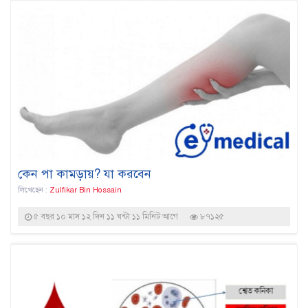
কেন পা কামড়ায়? যা করবেন
লিখেছেন :
Zulfikar Bin Hossain
৫ বছর ১০ মাস ১২ দিন ১১ ঘন্টা ১১ মিনিট আগে
৮৭১২৫