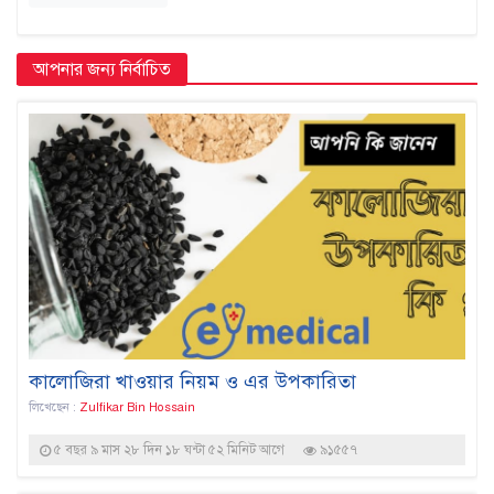
আপনার জন্য নির্বাচিত
কালোজিরা খাওয়ার নিয়ম ও এর উপকারিতা
লিখেছেন :
Zulfikar Bin Hossain
৫ বছর ৯ মাস ২৮ দিন ১৮ ঘন্টা ৫২ মিনিট আগে
৯১৫৫৭