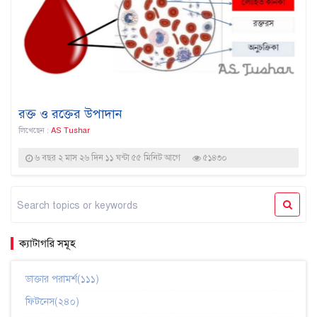
রক্ত ও রক্তের উপাদান
লিখেছেন :
AS Tushar
৬ বছর ২ মাস ২৬ দিন ১১ ঘন্টা ৫৫ মিনিট আগে
৫১৪৩০
ক্যাটাগরি সমূহ
ডাক্তার পরামর্শ(১১১)
ফিটনেস(২৪০)