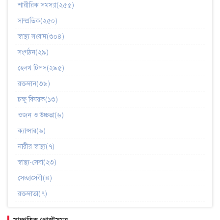
শারীরিক সমস্যা(২৫৫)
সাম্প্রতিক(২৫০)
স্বাস্থ্য সংবাদ(৩০৪)
সংগঠন(২৯)
হেলথ টিপস(২৯৫)
রক্তদান(৩৯)
চক্ষু বিষয়ক(১৩)
ওজন ও উচ্চতা(৬)
ক্যান্সার(৬)
নারীর স্বাস্থ্য(৭)
স্বাস্থ্য-সেবা(২৩)
সেচ্ছাসেবী(৪)
রক্তদাতা(৭)