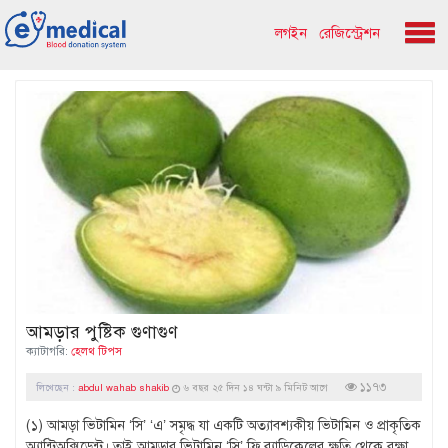
লগইন
রেজিস্ট্রেশন
আমড়ার পুষ্টিক গুণাগুণ
ক্যাটাগরি:
হেলথ টিপস
১১৭৩
লিখেছেন :
abdul wahab shakib
৬ বছর ২৫ দিন ১৪ ঘন্টা ৯ মিনিট আগে
(১) আমড়া ভিটামিন ‘সি’ ‘এ’ সমৃদ্ধ যা একটি অত্যাবশ্যকীয় ভিটামিন ও প্রাকৃতিক
অ্যান্টিঅক্সিডেন্ট। তাই আমড়ার ভিটামিন ‘সি’ ফ্রি র‍্যাডিকেলের ক্ষতি থেকে রক্ষা