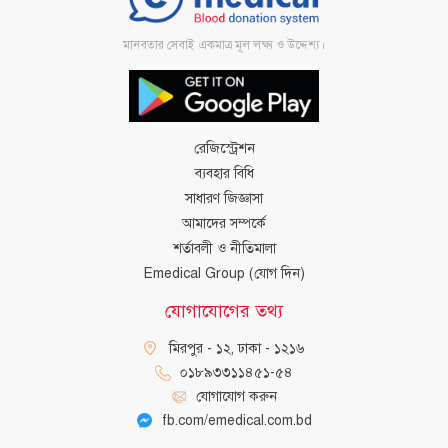
মানবতার সেবাই একমাত্র মূল লক্ষ্য ও উদ্দেশ্য।
রেজিস্ট্রেশন
ব্যবহার বিধি
সাধারণ জিজ্ঞাসা
আমাদের সম্পর্কে
শর্তাবলী ও নীতিমালা
Emedical Group (যোগ দিন)
যোগাযোগের তথ্য
মিরপুর - ১২, ঢাকা - ১২১৬
০১৮৯৩৩১১৪৫১-৫৪
যোগাযোগ করুন
fb.com/emedical.com.bd