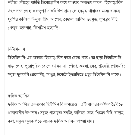
শরীরে লৌহের ঘাটতি হিমোগ্লোবিন কমে যাওয়ার অন্যতম কারণ। হিমোগ্লোবিন
উৎপাদনে লোহা গুরুত্বপূর্ণ একটি উপাদান। লৌহসমৃদ্ধ খাবারের মধ্যে রয়েছে
মুরগির কলিজা, ঝিনুক, ডিম, আপেল, বেদানা, ডালিম, তরমুজ, কুমড়ার বিচি,
খেজুর, জলপাই, কিশমিশ ইত্যাদি।
ভিটামিন সি
ভিটামিন সি-এর অভাবে হিমোগ্লোবিন কমে যেতে পারে। তা ছাড়া ভিটামিন সি
ছাড়া লোহা পুরোপুরিভাবে শোষণ হয় না। পেঁপে, কমলা, লেবু, স্ট্রবেরি, গোলমরিচ,
সবুজ ফুলকপি (ব্রকোলি), আঙুর, টমেটো ইত্যাদিতে প্রচুর ভিটামিন সি থাকে।
ফলিক অ্যাসিড
ফলিক অ্যাসিড একপ্রকার ভিটামিন বি কমপ্লেক্স। এটি লাল রক্তকণিকা তৈরিতে
প্রয়োজনীয় উপাদান। সবুজ পাতাযুক্ত সবজি, কলিজা, ভাত, শিমের বিচি, বাদাম,
কলা, সবুজ ফুলকপিতে অনেক ফলিক অ্যাসিড পাওয়া যায়।