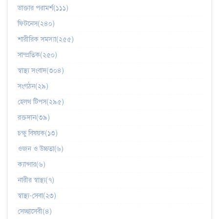
ডাক্তার পরামর্শ(১১১)
ফিটনেস(২৪০)
শারীরিক সমস্যা(২৫৫)
সাম্প্রতিক(২৫০)
স্বাস্থ্য সংবাদ(৩০৪)
সংগঠন(২৯)
হেলথ টিপস(২৯৫)
রক্তদান(৩৯)
চক্ষু বিষয়ক(১৩)
ওজন ও উচ্চতা(৬)
ক্যান্সার(৬)
নারীর স্বাস্থ্য(৭)
স্বাস্থ্য-সেবা(২৩)
সেচ্ছাসেবী(৪)