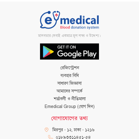
মানবতার সেবাই একমাত্র মূল লক্ষ্য ও উদ্দেশ্য।
রেজিস্ট্রেশন
ব্যবহার বিধি
সাধারণ জিজ্ঞাসা
আমাদের সম্পর্কে
শর্তাবলী ও নীতিমালা
Emedical Group (যোগ দিন)
যোগাযোগের তথ্য
মিরপুর - ১২, ঢাকা - ১২১৬
০১৮৯৩৩১১৪৫১-৫৪