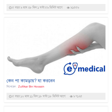
৫ বছর ৯ মাস ২৮ দিন ১ ঘন্টা ৫৯ মিনিট আগে
৯১৫৫৬
কেন পা কামড়ায়? যা করবেন
লিখেছেন :
Zulfikar Bin Hossain
৫ বছর ১০ মাস ১১ দিন ১৮ ঘন্টা ১৮ মিনিট আগে
৮৭১২৫