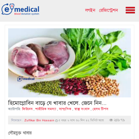
লগইন
রেজিস্ট্রেশন
হিমোগ্লোবিন বাড়ে যে খাবার খেলে. জেনে নিন...
ক্যাটাগরি:
ফিটনেস
,
শারীরিক সমস্যা
,
সাম্প্রতিক
,
স্বাস্থ্য সংবাদ
,
হেলথ টিপস
২৪৮৭৯
লিখেছেন :
Zulfikar Bin Hossain
৫ বছর ৬ মাস ৩০ দিন ৪২ মিনিট আগে
লৌহযুক্ত খাবার