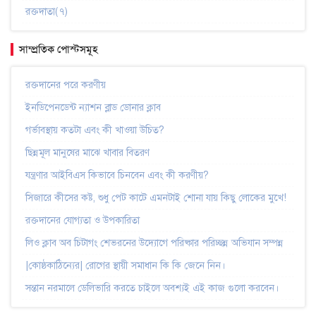
রক্তদাতা(৭)
সাম্প্রতিক পোস্টসমূহ
রক্তদানের পরে করণীয়
ইনডিপেনডেন্ট ন্যাশন ব্লাড ডোনার ক্লাব
গর্ভাবস্থায় কতটা এবং কী খাওয়া উচিত?
ছিন্নমূল মানুষের মাঝে খাবার বিতরণ
যন্ত্রণার আইবিএস কিভাবে চিনবেন এবং কী করণীয়?
সিজারে কীসের কষ্ট, শুধু পেট কাটে এমনটাই শোনা যায় কিছু লোকের মুখে!
রক্তদানের যোগ্যতা ও উপকারিতা
লিও ক্লাব অব চিটাগং শেভরনের উদ্যোগে পরিষ্কার পরিচ্ছন্ন অভিযান সম্পন্ন
|কোষ্ঠকাঠিন্যের| রোগের স্থায়ী সমাধান কি কি জেনে নিন।
সন্তান নরমালে ডেলিভারি করতে চাইলে অবশ্যই এই কাজ গুলো করবেন।