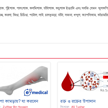
াক, পুঁইশাক, পালংশাক, কলমিশাক, ডাঁটাশাক, কচুশাক ইত্যাদি এবং সবজি যেমন ফুলকপি
্ছে, করলা, ঝিঙা, চিচিঙা, পটোল, লাউ, চালকুমড়া, ডাঁটা, সজনা, ধন্দুল, ক্যাপসিকাম, কাঁচামরি
পা কামড়ায়? যা করবেন
রক্ত ও রক্তের উপাদান
ন :
Zulfikar Bin Hossain
লিখেছেন :
AS Tushar