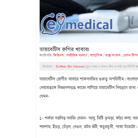
ডায়বেটিস রুগির খাবার৷
ক্যাটাগরি:
ফিটনেস
,
শারীরিক সমস্যা
,
সাম্প্রতিক
,
স্বাস্থ্য সংবাদ
,
হেলথ টিপ
লিখেছেন :
Zulfikar Bin Hossain
৫ বছর ৬ মাস ৯ দিন ৩ ঘন্টা ৩৩ মিনিট 
ডায়াবেটিস রোগীর খাবারে শাকসবজির গুরুত্ব অপরিসীম। বাংল
নেয়ামতকে বিজ্ঞানসম্মত কাজে লাগিয়ে ডায়াবেটিস নিয়ন্ত্রণে রা
যেমন-
১। শর্করা সম্বলিত সবজি যেমন- আলু, মিষ্টি কুমড়া, কাঁচা কলা, ব
শালগম, ইঁচড়, ঢেঁড়স, বেগুন, মটর শুঁটি, কচুরমুখী, পাকা টমেটো।