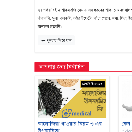
২। শর্করাবিহীন শাকসবজি যেমন- সব ধরনের শাক, যেমনঃ লালশ
বাঁধাকপি, মুলা, ওলকপি, কাঁচা টমেটো, কাঁচা পেপে, শসা, খিরা, উচ
মাশরুম ইত্যাদি।
পুনরায় ফিরে যান
আপনার জন্য নির্বাচিত
কালোজিরা খাওয়ার নিয়ম ও এর
কেন 
উপকারিতা
লিখেছে