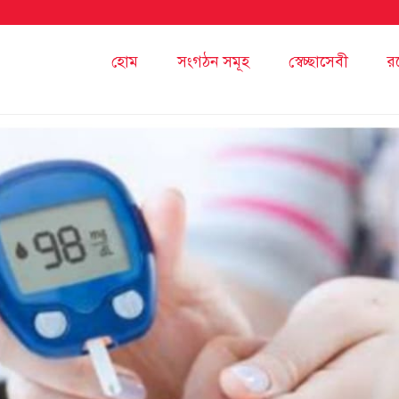
হোম
সংগঠন সমূহ
স্বেচ্ছাসেবী
র