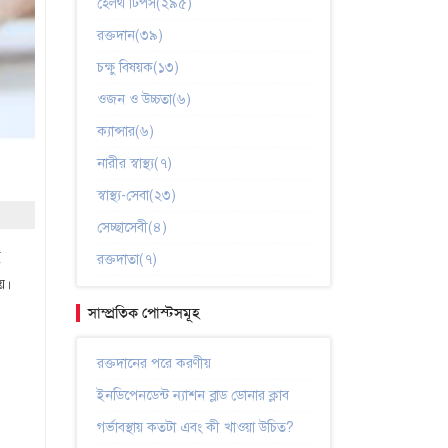
হেলথ টিপস(২৯৫)
রক্তদান(৩৯)
চক্ষু বিষয়ক(১৩)
ওজন ও উচ্চতা(৬)
ক্যান্সার(৬)
নারীর স্বাস্থ্য(৭)
স্বাস্থ্য-সেবা(২৩)
সেচ্ছাসেবী(৪)
ই
রক্তদাতা(৭)
য়।
সাম্প্রতিক পোস্টসমূহ
রক্তদানের পরে করণীয়
,
ইনডিপেনডেন্ট ন্যাশন ব্লাড ডোনার ক্লাব
গর্ভাবস্থায় কতটা এবং কী খাওয়া উচিত?