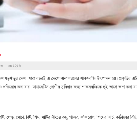
স
১২১৬
আগে
াদেশ ষড়ঋতুর দেশ। সারা বছরই এ দেশে নানা ধরনের শাকসবজি উৎপাদন হয়। প্রকৃতির এ
খা ও প্রতিরোধ করা যায়। ডায়াবেটিস রোগীর সুবিধার জন্য শাকসবজিকে দুই ভাগে ভাগ করা যা
রবটি, থোড়, মোচা, বিট, শিম, মাটির নীচের কচু, গাজর, কাঁকরোল, শিমের বিচি, কাঁঠালের বিচি