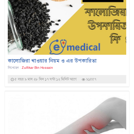
কালোজিরা খাওয়ার নিয়ম ও এর উপকারিতা
লিখেছেন :
Zulfikar Bin Hossain
৫ বছর ৯ মাস ২৮ দিন ১৭ ঘন্টা ১২ মিনিট আগে
৯১৫৫৭