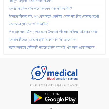
ছিন্নমূল মানুষের মাঝে খাবার বিতরণ
যন্ত্রণার আইবিএস কিভাবে চিনবেন এবং কী করণীয়?
সিজারে কীসের কষ্ট, শুধু পেট কাটে এমনটাই শোনা যায় কিছু লোকের মুখে!
রক্তদানের যোগ্যতা ও উপকারিতা
লিও ক্লাব অব চিটাগং শেভরনের উদ্যোগে পরিষ্কার পরিচ্ছন্ন অভিযান সম্পন্ন
|কোষ্ঠকাঠিন্যের| রোগের স্থায়ী সমাধান কি কি জেনে নিন।
সন্তান নরমালে ডেলিভারি করতে চাইলে অবশ্যই এই কাজ গুলো করবেন।
মানবতার সেবাই একমাত্র মূল লক্ষ্য ও উদ্দেশ্য।