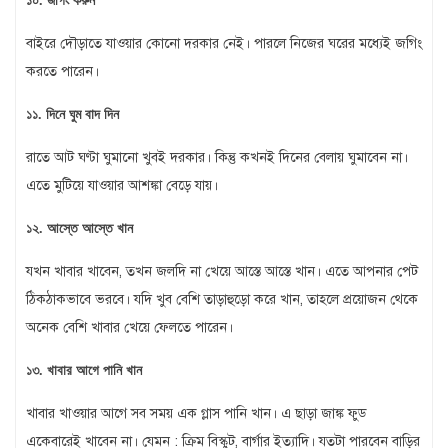
১০. জগিং করুন
বাইরে দৌড়াতে যাওয়ার কোনো দরকার নেই। পারলে নিজের ঘরের মধ্যেই জগিং
করতে পারেন।
১১. দিনে ঘুম বাদ দিন
রাতে আট ঘণ্টা ঘুমানো খুবই দরকার। কিন্তু কখনই দিনের বেলায় ঘুমাবেন না।
এতে মুটিয়ে যাওয়ার আশঙ্কা বেড়ে যায়।
১২. আস্তে আস্তে খান
যখন খাবার খাবেন, তখন জলদি না খেয়ে আস্তে আস্তে খান। এতে আপনার পেট
ঠিকঠাকভাবে ভরবে। যদি খুব বেশি তাড়াহুড়ো করে খান, তাহলে প্রয়োজন থেকে
অনেক বেশি খাবার খেয়ে ফেলতে পারেন।
১৩. খাবার আগে পানি খান
খাবার খাওয়ার আগে সব সময় এক গ্লাস পানি খান। এ ছাড়া জাঙ্ক ফুড
একেবারেই খাবেন না। যেমন : ক্রিম বিস্কুট, বার্গার ইত্যাদি। যতটা পারবেন বাড়ির