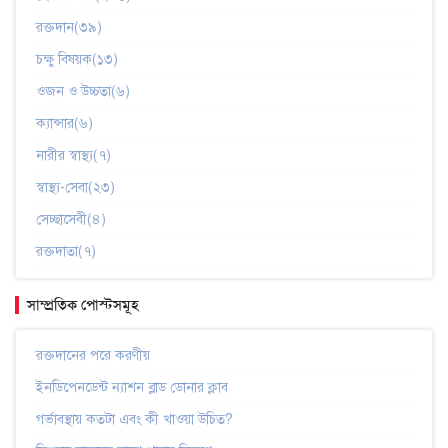
রক্তদান(৩৯)
চক্ষু বিষয়ক(১৩)
ওজন ও উচ্চতা(৬)
ক্যান্সার(৬)
নারীর স্বাস্থ্য(৭)
স্বাস্থ্য-সেবা(২৩)
সেচ্ছাসেবী(৪)
রক্তদাতা(৭)
সাম্প্রতিক পোস্টসমূহ
রক্তদানের পরে করণীয়
ইনডিপেনডেন্ট ন্যাশন ব্লাড ডোনার ক্লাব
গর্ভাবস্থায় কতটা এবং কী খাওয়া উচিত?