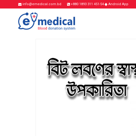
info@emedical.com.bd
+880 1893 311 451-54
Android App