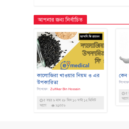
আপনার জন্য নির্বাচিত
কালোজিরা খাওয়ার নিয়ম ও এর
কেন 
উপকারিতা
লিখেছে
লিখেছেন :
Zulfikar Bin Hossain
৫ 
আগে
৫ বছর ৯ মাস ২৮ দিন ১০ ঘন্টা ১২ মিনিট
আগে
৯১৫৫৬