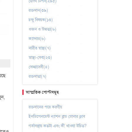
হেলথ টিপস(২৯৫)
রক্তদান(৩৯)
চক্ষু বিষয়ক(১৩)
ওজন ও উচ্চতা(৬)
ক্যান্সার(৬)
নারীর স্বাস্থ্য(৭)
স্বাস্থ্য-সেবা(২৩)
সেচ্ছাসেবী(৪)
য়েছে
রক্তদাতা(৭)
সাম্প্রতিক পোস্টসমূহ
ুন,
রক্তদানের পরে করণীয়
ইনডিপেনডেন্ট ন্যাশন ব্লাড ডোনার ক্লাব
গর্ভাবস্থায় কতটা এবং কী খাওয়া উচিত?
াখতেও