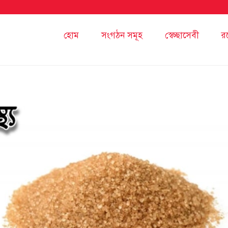
হোম
সংগঠন সমূহ
স্বেচ্ছাসেবী
র