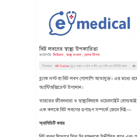
বিট লবণের স্বাস্থ্য উপকারিতা
ক্যাটাগরি:
ফিটনেস
,
স্বাস্থ্য সংবাদ
,
হেলথ টিপস
লিখেছেন :
AS Tushar
৫ বছর ৬ মাস ৩ দিন ২১ ঘন্টা ৪৩ মিনিট আগে
ব্ল্যাক সল্ট বা বিট লবণ গোলাপি আভাযুক্ত। এর মধ্যে 
অ্যান্টিঅক্সিডেন্ট উপাদান।
ভারতের জীবনধারা ও স্বাস্থ্যবিষয়ক ওয়েবসাইট বোল্ডস্কা
এক ঝলকে বিট লবণের গুণাগুণ সম্পর্কে জেনে নিই—
অ্যাসিডিটি কমায়
বিট লবণ লিভারে পিত্ত উৎপাদনকে উদ্দীপিত করে এবং অ্যাস