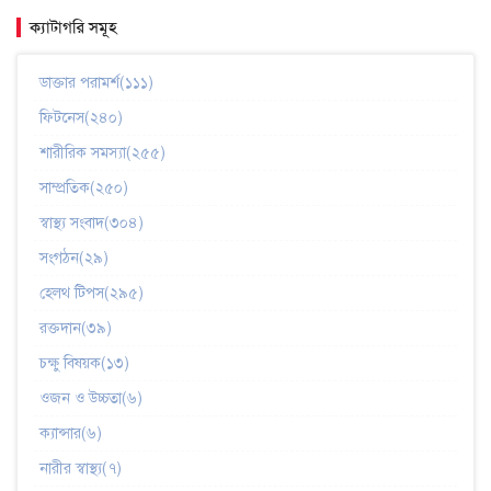
ক্যাটাগরি সমূহ
ডাক্তার পরামর্শ(১১১)
ফিটনেস(২৪০)
শারীরিক সমস্যা(২৫৫)
সাম্প্রতিক(২৫০)
স্বাস্থ্য সংবাদ(৩০৪)
সংগঠন(২৯)
হেলথ টিপস(২৯৫)
রক্তদান(৩৯)
চক্ষু বিষয়ক(১৩)
ওজন ও উচ্চতা(৬)
ক্যান্সার(৬)
নারীর স্বাস্থ্য(৭)