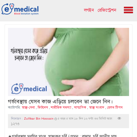
লগইন
রেজিস্ট্রেশন
গর্ভাবস্থায় যেসব কাজ এড়িয়ে চলবেন তা জেনে নিন।
ক্যাটাগরি:
স্বাস্থ্য-সেবা
,
ফিটনেস
,
শারীরিক সমস্যা
,
সাম্প্রতিক
,
স্বাস্থ্য সংবাদ
,
হেলথ টিপস
লিখেছেন :
Zulfikar Bin Hossain
৫ বছর ৫ মাস ১৮ দিন ১৬ ঘন্টা ৩৩ মিনিট আগে
১২৭৩
★গর্ভাবস্থায় মুরগির মাংস, স্বাস্থ্যকর চর্বি (যেমন : বাদাম, চর্বি জাতীয় মাছ,