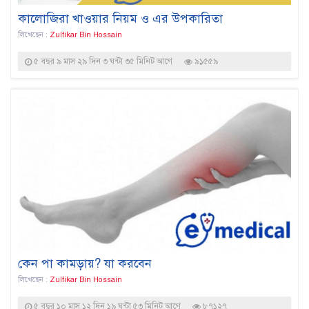
কালোজিরা খাওয়ার নিয়ম ও এর উপকারিতা
লিখেছেন :
Zulfikar Bin Hossain
৫ বছর ৯ মাস ২৯ দিন ৩ ঘন্টা ৩৫ মিনিট আগে
৯১৫৫৯
কেন পা কামড়ায়? যা করবেন
লিখেছেন :
Zulfikar Bin Hossain
৫ বছর ১০ মাস ১২ দিন ১৯ ঘন্টা ৫৩ মিনিট আগে
৮৭১২৭