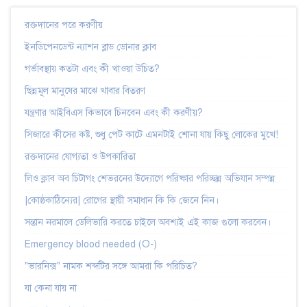
রক্তদানের পরে করণীয়
ইনডিপেনডেন্ট ন্যাশন ব্লাড ডোনার ক্লাব
গর্ভাবস্থায় কতটা এবং কী খাওয়া উচিত?
ছিন্নমূল মানুষের মাঝে খাবার বিতরণ
যন্ত্রণার আইবিএস কিভাবে চিনবেন এবং কী করণীয়?
সিজারে কীসের কষ্ট, শুধু পেট কাটে এমনটাই শোনা যায় কিছু লোকের মুখে!
রক্তদানের যোগ্যতা ও উপকারিতা
লিও ক্লাব অব চিটাগং শেভরনের উদ্যোগে পরিষ্কার পরিচ্ছন্ন অভিযান সম্পন্ন
|কোষ্ঠকাঠিন্যের| রোগের স্থায়ী সমাধান কি কি জেনে নিন।
সন্তান নরমালে ডেলিভারি করতে চাইলে অবশ্যই এই কাজ গুলো করবেন।
Emergency blood needed (O-)
"ভারনিক্স" নামক শব্দটির সঙ্গে আমরা কি পরিচিত?
যা কেনা যায় না