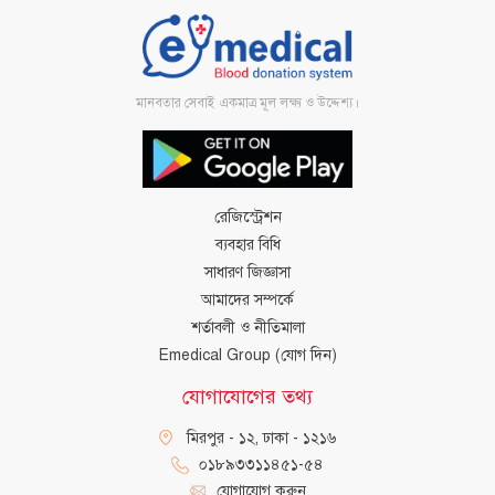
মানবতার সেবাই একমাত্র মূল লক্ষ্য ও উদ্দেশ্য।
রেজিস্ট্রেশন
ব্যবহার বিধি
সাধারণ জিজ্ঞাসা
আমাদের সম্পর্কে
শর্তাবলী ও নীতিমালা
Emedical Group (যোগ দিন)
যোগাযোগের তথ্য
মিরপুর - ১২, ঢাকা - ১২১৬
০১৮৯৩৩১১৪৫১-৫৪
যোগাযোগ করুন