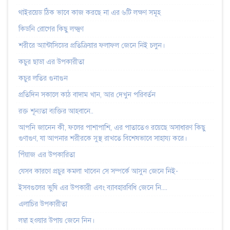
থাইরয়েড ঠিক ভাবে কাজ করছে না এর ৬টি লক্ষণ সমূহ
কিডনি রোগের কিছু লক্ষ্মণ
শরীরে অ্যান্টাসিডের প্রতিক্রিয়ার ফলাফল জেনে নিই চলুন।
কচুর ছাডা এর উপকারীতা
কচুর লতির গুনাগুন
প্রতিদিন সকালে কাঠ বাদাম খান, আর দেখুন পরিবর্তন
রক্ত শূন্যতা ব্যক্তির আহবানে..
আপনি জানেন কী, ফলের পাশাপাশি, এর পাতাতেও রয়েছে অসাধারণ কিছু
গুণাগুণ, যা আপনার শরীরকে সুস্থ রাখতে বিশেষভাবে সাহায্য করে।
পিঁয়াজ এর উপকারিতা
যেসব কারণে প্রচুর কমলা খাবেন সে সম্পর্কে আসুন জেনে নিই-
ইসবগুলের ভুষি এর উপকারী এবং ব্যাবহারবিধি জেনে নি....
এলাচির উপকারীতা
লম্বা হওয়ার উপায় জেনে নিন।