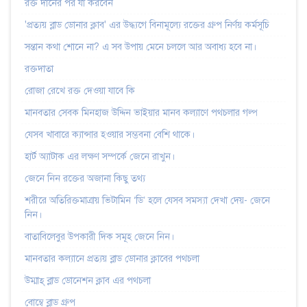
রক্ত দানের পর যা করবেন
'প্রত্যয় ব্লাড ডোনার ক্লাব' এর উদ্ধ্যগে বিনামূল্যে রক্তের গ্রুপ নির্ণয় কর্মসূচি
সন্তান কথা শোনে না? এ সব উপায় মেনে চললে আর অবাধ্য হবে না।
রক্তদাতা
রোজা রেখে রক্ত দেওয়া যাবে কি
মানবতার সেবক মিনহাজ উদ্দিন ভাইয়ার মানব কল্যাণে পথচলার গল্প
যেসব খাবারে ক্যান্সার হওয়ার সম্ভবনা বেশি থাকে।
হার্ট অ্যাটাক এর লক্ষণ সম্পর্কে জেনে রাখুন।
জেনে নিন রক্তের অজানা কিছু তথ্য
শরীরে অতিরিক্তমাত্রায় ভিটামিন ‘ডি’ হলে যেসব সমস্যা দেখা দেয়- জেনে
নিন।
বাতাবিলেবুর উপকারী দিক সমূহ জেনে নিন।
মানবতার কল্যানে প্রত্যয় ব্লাড ডোনার ক্লাবের পথচলা
উম্মাহ্‌ ব্লাড ডোনেশন ক্লাব এর পথচলা
বোম্বে ব্লাড গ্রুপ