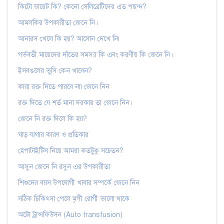
কিটো ডায়েট কি? কেনো সেলিব্রেটিদের এত পছন্দ?
আমলকির উপকারীতা জেনে নি।
আনারস খেলে কি হয়? আসোন দেখে নি৷
গর্ভবতী মায়েদের দাঁতের সমস্যা কি এবং করণীয় কি জেনে নি।
ইসবগুলের ভুসি কেন খাবেন?
কারা রক্ত দিতে পারবে না৷জেনে নিন
রক্ত দিতে যে শর্ত মানা দরকার তা জেনে নিন।
জেনে নি রক্ত দিলে কি হয়?
ঘাড় ব্যথার কারণ ও প্রতিকার
হেপাটাইটিস নিয়ে আমরা কতটুকু সচেতন?
আসুন জেনে নি রসুন এর উপকারীতা
শিশুদের বয়স উপযোগী খাবার সম্পর্কে জেনে নিন
সঠিক চিকিৎসা পেলে মৃগী রোগী ভালো থাকে
অটো ট্রান্সফিউসন (Auto transfusion)