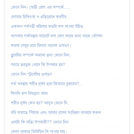
জেনে নিন। শ্বেতী রোগ এর সম্পর্কে.......
ফোডার চিকিৎসা ও প্রতিরোধে করণীয়
একজন গর্ভবতী মহিলার কতটা ফল খাওয়া উচিত
আপনার গর্ভাবস্থার ডায়েটে ফল যোগ করার জন্য সহজ কৌশল
কমলা লেবুর রসে মিলবে অনেক গুণাগুণ।
ব্লুবেরির সম্পর্কে অজানা তথ্য জেনে নিন..
গরমে তরমুজ খেলে কি উপকার হয়?
জেনে নিন স্ট্রবেরির গুণাগুণ
গর্ভ অবস্থায় শরীর দূর্বল হলে কিভাবে বুঝবেন?...
কিডনি রুগ নিয়ন্ত্রণে খাদ্য
শরীর দুর্বল কেন হয়? আসুন জেনে নি..
বমি কমাতে পিঁয়াজ এবং আদার রসের সংমিশ্রণ ব্যবহার করুন
এলাচি কি সত্যি উপকারী?? জেনে নিন
যেসব খাবারে ভিটামিন সি পাওয়া যায়।