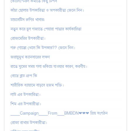
কোলেস্টেরল কমাতে কিছু টিপস
কাঁচা ছোলার উপকারিতা ও অপকারীতা জেনে নিন।
ডায়বেটিস রুগির খাবার৷
নতুন করে চুল গজাতে পেয়ারা পাতার কার্যকারিতা
রোজমেরির উপকারীতা।
গরু গোস্তো খেলে কি উপকার?? জেনে নিন।
জরায়ুমুখ ক্যানসারের লক্ষণ
রাতে ঘুমের সময় গলা শুকিয়ে যাওয়ার কারণ, করণীয়।
বোম্বে ব্লাড গ্রুপ কি
শারীরিক ব্যায়ামে বাড়বে হজম শক্তি।
লাউ এর উপকারিতা।
শিম এর উপকারীতা।
____Campaign____From___BMBDN❤❤❤ প্রিয় সংগঠন
রোজা রাখার উপকারীতা।