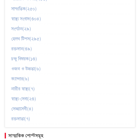
সাম্প্রতিক(২৫০)
স্বাস্থ্য সংবাদ(৩০৪)
সংগঠন(২৯)
হেলথ টিপস(২৯৫)
রক্তদান(৩৯)
চক্ষু বিষয়ক(১৩)
ওজন ও উচ্চতা(৬)
ক্যান্সার(৬)
নারীর স্বাস্থ্য(৭)
স্বাস্থ্য-সেবা(২৩)
সেচ্ছাসেবী(৪)
রক্তদাতা(৭)
সাম্প্রতিক পোস্টসমূহ