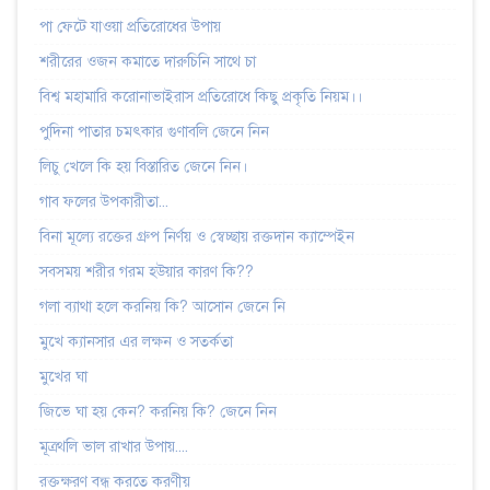
পা ফেটে যাওয়া প্রতিরোধের উপায়
শরীরের ওজন কমাতে দারুচিনি সাথে চা
বিশ্ব মহামারি করোনাভাইরাস প্রতিরোধে কিছু প্রকৃতি নিয়ম।।
পুদিনা পাতার চমৎকার গুণাবলি জেনে নিন
লিচু খেলে কি হয় বিস্তারিত জেনে নিন।
গাব ফলের উপকারীতা...
বিনা মূল্যে রক্তের গ্রুপ নির্ণয় ও স্বেচ্ছায় রক্তদান ক্যাম্পেইন
সবসময় শরীর গরম হউয়ার কারণ কি??
গলা ব্যাথা হলে করনিয় কি? আসোন জেনে নি
মুখে ক্যানসার এর লক্ষন ও সতর্কতা
মুখের ঘা
জিভে ঘা হয় কেন? করনিয় কি? জেনে নিন
মূত্রথলি ভাল রাখার উপায়....
রক্তক্ষরণ বন্ধ করতে করণীয়