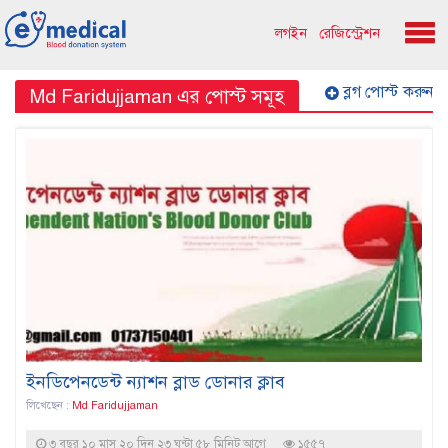
লগইন
রেজিস্ট্রেশন
ব্লগ পোস্ট করুন
Md Faridujjaman এর পোস্ট সমূহ
ইনডিপেনডেন্ট ন্যাশন ব্লাড ডোনার ক্লাব
লিখেছেন :
Md Faridujjaman
৩ বছর ১০ মাস ২০ দিন ২৩ ঘন্টা ৫৮ মিনিট আগে
১৫৫৭