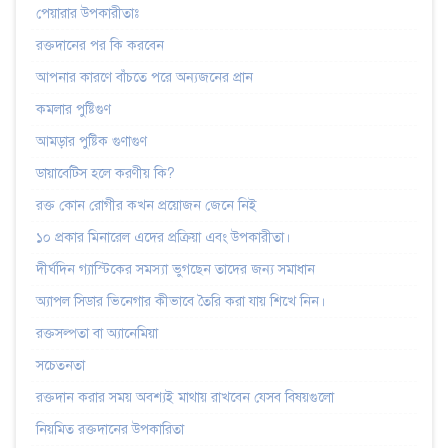
পেয়ারার উপকারীতাঃ
রক্তদানের পর কি করবেন
আপনার কারণে বাঁচতে পরে অন্যজনের প্রান
কমলার পুষ্টিগুণ
আমড়ার পুষ্টিক গুণাগুণ
ডায়াবেটিস হলে করণীয় কি?
রক্ত কোন রোগীর কখন প্রয়োজন জেনে নিই
১০ প্রকার মিনারেল এদের প্রক্রিয়া এবং উপকারীতা।
দীর্ঘদিন গ্যাস্টিকের সমস্যা ভুগছেন তাদের জন্য সমাধান
অ্যাপল সিডার ভিনেগার কীভাবে তৈরি করা যায় শিখে নিন।
রক্তসল্পতা বা অ্যানেমিয়া
সচেতনতা
রক্তদান করার সময় অবশ্যই মাথায় রাখবেন যেসব বিষয়গুলো
‌নিয়‌মিত রক্তদা‌নের উপকা‌রিতা