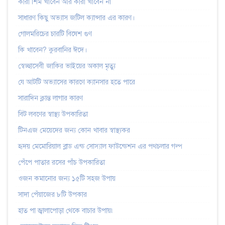
কারা শিম খাবেন আর কারা খাবেন না
সাধারণ কিছু অভ্যাস জটিল ক্যান্সার এর কারণ।
গোলমরিচের চারটি বিষেশ গুণ
কি খাবেন? কুরবানির ঈদে।
স্বেচ্ছাসেবী জাকির ভাইয়ের অকাল মৃত্যু
যে আটটি অভ্যাসের কারণে ক্যানসার হতে পারে
সারাদিন ক্লান্ত লাগার কারণ
বিট লবণের স্বাস্থ্য উপকারিতা
টিনএজ মেয়েদের জন্য কোন খাবার স্বাস্থ্যকর
হৃদয় মেমোরিয়াল ব্লাড এন্ড সোস্যাল ফাউন্ডেশন এর পথচলার গল্প
পেঁপে পাতার রসের পাঁচ উপকারিতা
ওজন কমানোর জন্য ১৫টি সহজ উপায়
সাদা পেঁয়াজের ৮টি উপকার
হাত পা জ্বালাপোড়া থেকে বাচার উপায়৷