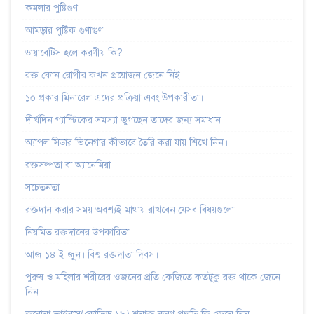
কমলার পুষ্টিগুণ
আমড়ার পুষ্টিক গুণাগুণ
ডায়াবেটিস হলে করণীয় কি?
রক্ত কোন রোগীর কখন প্রয়োজন জেনে নিই
১০ প্রকার মিনারেল এদের প্রক্রিয়া এবং উপকারীতা।
দীর্ঘদিন গ্যাস্টিকের সমস্যা ভুগছেন তাদের জন্য সমাধান
অ্যাপল সিডার ভিনেগার কীভাবে তৈরি করা যায় শিখে নিন।
রক্তসল্পতা বা অ্যানেমিয়া
সচেতনতা
রক্তদান করার সময় অবশ্যই মাথায় রাখবেন যেসব বিষয়গুলো
‌নিয়‌মিত রক্তদা‌নের উপকা‌রিতা
আজ ১৪ ই জুন। বিশ্ব রক্তদাতা দিবস।
পুরুষ ও মহিলার শরীরের ওজনের প্রতি কেজিতে কতটুকু রক্ত থাকে জেনে
নিন