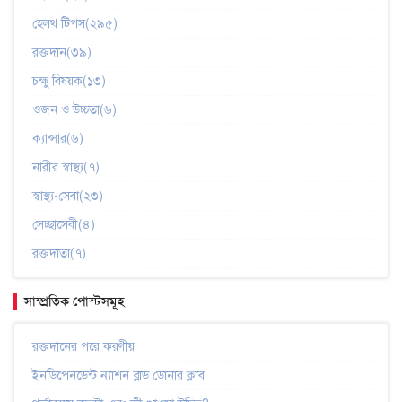
হেলথ টিপস(২৯৫)
রক্তদান(৩৯)
চক্ষু বিষয়ক(১৩)
ওজন ও উচ্চতা(৬)
ক্যান্সার(৬)
নারীর স্বাস্থ্য(৭)
স্বাস্থ্য-সেবা(২৩)
সেচ্ছাসেবী(৪)
রক্তদাতা(৭)
সাম্প্রতিক পোস্টসমূহ
রক্তদানের পরে করণীয়
ইনডিপেনডেন্ট ন্যাশন ব্লাড ডোনার ক্লাব