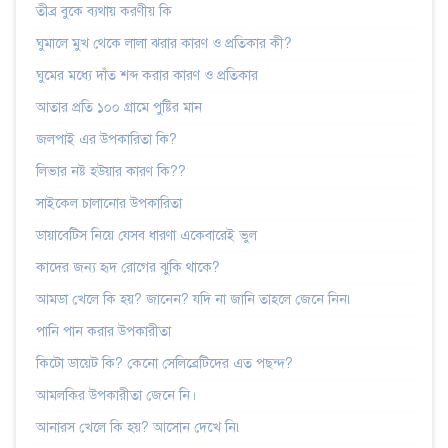
তীব্র বুকে ব্যথায় করণীয় কি
ঘুমালে মুখ থেকে লালা ঝরার কারণ ও প্রতিকার কী?
ঘুমের মধ্যে দাঁত শব্দ করার কারণ ও প্রতিকার
আতার প্রতি ১০০ গ্রামে পুষ্টির মান
জলপাই এর উপকারিতা কি?
লিভার নষ্ট হউয়ার কারণ কি??
সাইকেল চালানোর উপকারিতা
ডায়াবেটিস নিয়ে যেসব ধারণা একেবারেই ভুল
কাদের জন্য হৃদ রোগের ঝুকি থাকে?
আমডা খেলে কি হয়? জানেন? যদি না জানি তাহলে জেনে নিন৷
পানি পান করার উপকারীতা
কিটো ডায়েট কি? কেনো সেলিব্রেটিদের এত পছন্দ?
আমলকির উপকারীতা জেনে নি।
আনারস খেলে কি হয়? আসোন দেখে নি৷