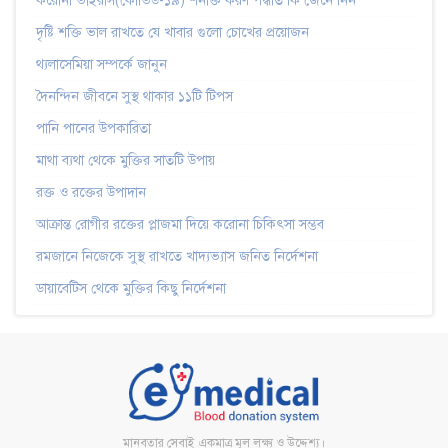
করোনা ভাইরাস(কোভিড-১৯) শনাক্ত করণ পদ্ধতি কি জেনে নিন
দৃষ্টি শক্তি ভাল রাখতে যে খাবার গুলো চোখের প্রয়োজন
থ্যলাসেমিয়া সম্পর্কে জানুন
দৈনন্দিন জীবনে সুস্থ থাকার ১১টি টিপস
পানি পানের উপকারিতা
মাথা ব্যথা থেকে মুক্তির সাতটি উপায়
রক্ত ও রক্তের উপাদান
আক্রান্ত রোগীর রক্তের প্লাজমা দিয়ে করোনা চিকিৎসা সম্ভব
রমজানে নিজেকে সুস্থ রাখতে খাদ্যভ্যাস জনিত নির্দেশনা
ডায়াবেটিস থেকে মুক্তির কিছু নির্দেশনা
মানবতার সেবাই একমাত্র মূল লক্ষ্য ও উদ্দেশ্য।