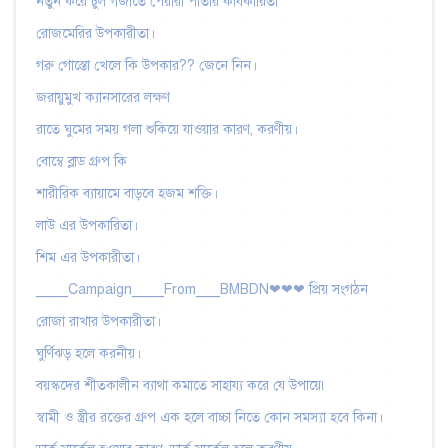
নতুন করে চুল গজাতে পেয়ারা পাতার কার্যকারিতা
রোজমেরির উপকারীতা।
গরু গোস্তো খেলে কি উপকার?? জেনে নিন।
জরায়ুমুখ ক্যানসারের লক্ষণ
রাতে ঘুমের সময় গলা শুকিয়ে যাওয়ার কারণ, করণীয়।
বোম্বে ব্লাড গ্রুপ কি
শারীরিক ব্যায়ামে বাড়বে হজম শক্তি।
লাউ এর উপকারিতা।
শিম এর উপকারীতা।
____Campaign____From___BMBDN❤❤❤ প্রিয় সংগঠন
রোজা রাখার উপকারীতা।
ঘুর্ণিঝড় হলে করনীয়।
বয়স্কদের শীতকালীন ব্যাথা কমাতে সাহায্য করে যে উপায়ে৷
স্বামী ও স্ত্রীর রক্তের গ্রুপ এক হলে বাচ্চা নিতে কোন সমস্যা হবে কিনা।