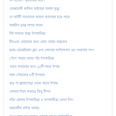
কি খাবেন? কুরবানির ঈদে।
স্বেচ্ছাসেবী জাকির ভাইয়ের অকাল মৃত্যু
যে আটটি অভ্যাসের কারণে ক্যানসার হতে পারে
সারাদিন ক্লান্ত লাগার কারণ
বিট লবণের স্বাস্থ্য উপকারিতা
টিনএজ মেয়েদের জন্য কোন খাবার স্বাস্থ্যকর
হৃদয় মেমোরিয়াল ব্লাড এন্ড সোস্যাল ফাউন্ডেশন এর পথচলার গল্প
পেঁপে পাতার রসের পাঁচ উপকারিতা
ওজন কমানোর জন্য ১৫টি সহজ উপায়
সাদা পেঁয়াজের ৮টি উপকার
হাত পা জ্বালাপোড়া থেকে বাচার উপায়৷
কোলেস্টেরল কমাতে কিছু টিপস
কাঁচা ছোলার উপকারিতা ও অপকারীতা জেনে নিন।
ডায়বেটিস রুগির খাবার৷