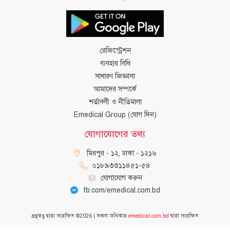
রেজিস্ট্রেশন
ব্যবহার বিধি
সাধারণ জিজ্ঞাসা
আমাদের সম্পর্কে
শর্তাবলী ও নীতিমালা
Emedical Group (যোগ দিন)
যোগাযোগের তথ্য
মিরপুর - ১২, ঢাকা - ১২১৬
০১৮৯৩৩১১৪৫১-৫৪
যোগাযোগ করুন
fb.com/emedical.com.bd
গ্রন্থস্বত্ব দ্বারা সংরক্ষিত
©
2026
| সকল অধিকার
emedical.com.bd
দ্বারা সংরক্ষিত