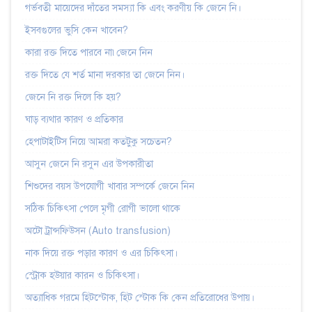
গর্ভবতী মায়েদের দাঁতের সমস্যা কি এবং করণীয় কি জেনে নি।
ইসবগুলের ভুসি কেন খাবেন?
কারা রক্ত দিতে পারবে না৷জেনে নিন
রক্ত দিতে যে শর্ত মানা দরকার তা জেনে নিন।
জেনে নি রক্ত দিলে কি হয়?
ঘাড় ব্যথার কারণ ও প্রতিকার
হেপাটাইটিস নিয়ে আমরা কতটুকু সচেতন?
আসুন জেনে নি রসুন এর উপকারীতা
শিশুদের বয়স উপযোগী খাবার সম্পর্কে জেনে নিন
সঠিক চিকিৎসা পেলে মৃগী রোগী ভালো থাকে
অটো ট্রান্সফিউসন (Auto transfusion)
নাক দিয়ে রক্ত পড়ার কারণ ও এর চিকিৎসা।
স্ট্রোক হউয়ার কারন ও চিকিৎসা।
অত্যাধিক গরমে হিটস্টোক, হিট স্টোক কি কেন প্রতিরোধের উপায়।