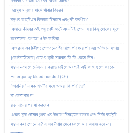
গর্ভাবস্থায় কতটা এবং কী খাওয়া উচিত?
ছিন্নমূল মানুষের মাঝে খাবার বিতরণ
যন্ত্রণার আইবিএস কিভাবে চিনবেন এবং কী করণীয়?
সিজারে কীসের কষ্ট, শুধু পেট কাটে এমনটাই শোনা যায় কিছু লোকের মুখে!
রক্তদানের যোগ্যতা ও উপকারিতা
লিও ক্লাব অব চিটাগং শেভরনের উদ্যোগে পরিষ্কার পরিচ্ছন্ন অভিযান সম্পন্ন
|কোষ্ঠকাঠিন্যের| রোগের স্থায়ী সমাধান কি কি জেনে নিন।
সন্তান নরমালে ডেলিভারি করতে চাইলে অবশ্যই এই কাজ গুলো করবেন।
Emergency blood needed (O-)
"ভারনিক্স" নামক শব্দটির সঙ্গে আমরা কি পরিচিত?
যা কেনা যায় না
রক্ত দানের পর যা করবেন
'প্রত্যয় ব্লাড ডোনার ক্লাব' এর উদ্ধ্যগে বিনামূল্যে রক্তের গ্রুপ নির্ণয় কর্মসূচি
সন্তান কথা শোনে না? এ সব উপায় মেনে চললে আর অবাধ্য হবে না।